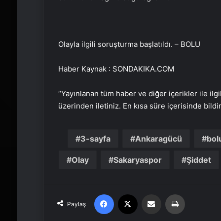
Olayla ilgili soruşturma başlatıldı. – BOLU
Haber Kaynak : SONDAKIKA.COM
“Yayınlanan tüm haber ve diğer içerikler ile ilgil
üzerinden iletiniz. En kısa süre içerisinde bildi
3-sayfa
Ankaragücü
bol
Olay
Sakaryaspor
Şiddet
Facebook
X
Email'den paylaş
Yaz
Paylaş