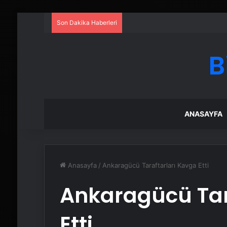
Son Dakika Haberleri
B
ANASAYFA
Anasayfa
/
Ankaragücü Taraftarları Kavga Etti
Ankaragücü Tar
Etti