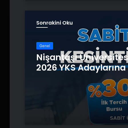
Sonrakini Oku
Genel
Nişantaşı Üniversite
2026 YKS Adaylarına 
Güvence: Sabit Ücret
Kesintisiz Burs