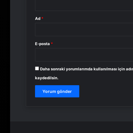
Ad
*
E-posta
*
Daha sonraki yorumlarımda kullanılması için adı
kaydedilsin.