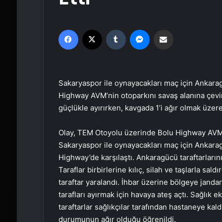
Facebook
X
Tumblr
Messenger
Email'den paylaş
Sakaryaspor ile oynayacakları maç için Ankaragüc
Highway AVM’nin otoparkını savaş alanına çevird
güçlükle ayırırken, kavgada 1’i ağır olmak üzere
Olay, TEM Otoyolu üzerinde Bolu Highway AVM’n
Sakaryaspor ile oynayacakları maç için Ankaragü
Highway’de karşılaştı. Ankaragücü taraftarları
Taraflar birbirlerine kılıç, silah ve taşlarla sa
taraftar yaralandı. İhbar üzerine bölgeye jandar
tarafları ayırmak için havaya ateş açtı. Sağlık 
taraftarlar sağlıkçılar tarafından hastaneye kaldır
durumunun ağır olduğu öğrenildi.