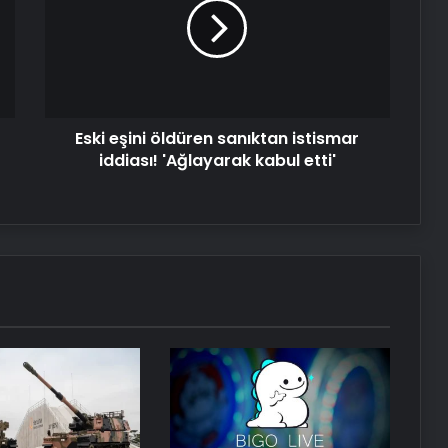
sanıktan
istismar
iddiası!
'Ağlayarak
kabul
etti'
Eski eşini öldüren sanıktan istismar
iddiası! 'Ağlayarak kabul etti'