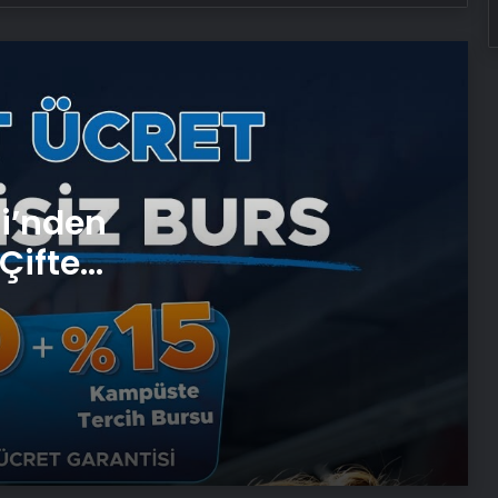
Ortopodoloji İle Diyabetik Ayak
Yarası Tedavisi
Zihnin Gizemli Sınırları ve Ötesi :
Nasılnedir.com
si’nden
Serjoy : Dijital Medya Ajansı, Google
Reklam Ajansı, SEO Ajansı ve Web
Çifte
Tasarım Ajansı
 ve
UETDS Nedir ? Uetds.com İle Akıllı
Dijital Taşımacılık Yazılımı
Roxx Signature modern ve
zamansız tasarımları bir araya
getiriyor