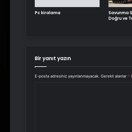
Pc kiralama
Savunma S
Doğru ve T
Bir yanıt yazın
E-posta adresiniz yayınlanmayacak.
Gerekli alanlar
*
i
Y
o
r
u
m
*