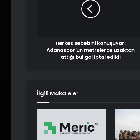
Adanaspor'un
metrelerce
uzaktan
attığı
bul
gol
Herkes sebebini konuşuyor:
iptal
edildi
Adanaspor'un metrelerce uzaktan
attığı bul gol iptal edildi
İlgili Makaleler