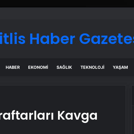
itlis Haber Gazete
HABER
EKONOMI
SAĞLIK
TEKNOLOJI
YAŞAM
aftarları Kavga