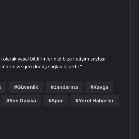
i olarak yasal bildirimlerinizi bize iletişim sayfası
rimlerinize geri dönüş sağlanılacaktır.”
u
Güvenlik
Jandarma
Kavga
Nişantaşı Üniversitesi’nden 2026 YKS
Adaylarına Çifte Güvence: Sabit
Son Dakika
Spor
Yerel Haberler
Ücret ve Kesintisiz Burs
25 Yıllık Miras Davasında Gözler
Temmuz Ayındaki Karar
Duruşmasına Çevrildi