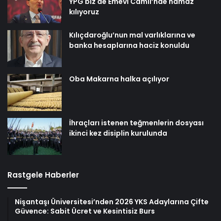
YPG biz de Emevi Camii’nde namaz
kılıyoruz
Kılıçdaroğlu’nun mal varlıklarına ve
banka hesaplarına haciz konuldu
Oba Makarna halka açılıyor
İhraçları istenen teğmenlerin dosyası
ikinci kez disiplin kurulunda
Rastgele Haberler
Nişantaşı Üniversitesi’nden 2026 YKS Adaylarına Çifte
Güvence: Sabit Ücret ve Kesintisiz Burs