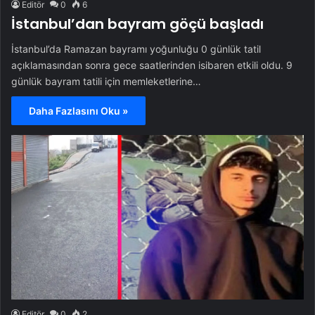
Editör
0
6
İstanbul’dan bayram göçü başladı
İstanbul’da Ramazan bayramı yoğunluğu 0 günlük tatil
açıklamasından sonra gece saatlerinden isibaren etkili oldu. 9
günlük bayram tatili için memleketlerine…
Daha Fazlasını Oku »
Editör
0
2