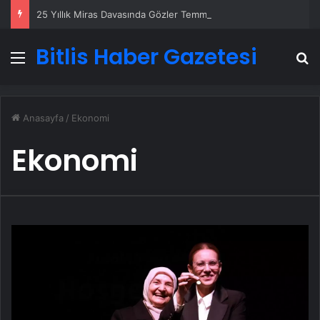
25 Yıllık Miras Davasında Gözler Temmuz Ayındaki Karar Duruşmasına Çevrildi
Bitlis Haber Gazetesi
Menü
A
Anasayfa
/
Ekonomi
Ekonomi