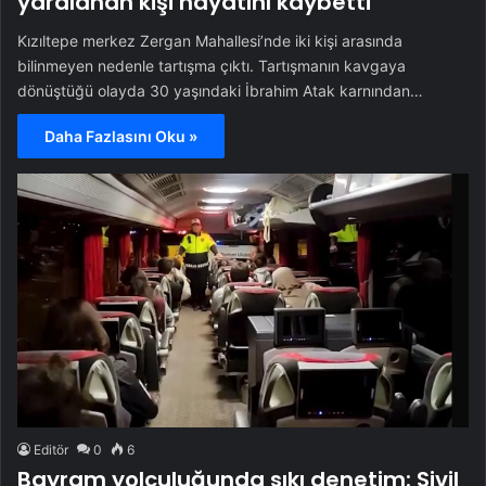
yaralanan kişi hayatını kaybetti
Kızıltepe merkez Zergan Mahallesi’nde iki kişi arasında
bilinmeyen nedenle tartışma çıktı. Tartışmanın kavgaya
dönüştüğü olayda 30 yaşındaki İbrahim Atak karnından…
Daha Fazlasını Oku »
Editör
0
6
Bayram yolculuğunda sıkı denetim: Sivil