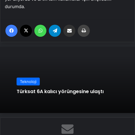
durumda.
Facebook
X
WhatsApp
Telegram
Email'den paylaş
Yaz
Teknoloji
Türksat 6A kalıcı yörüngesine ulaştı