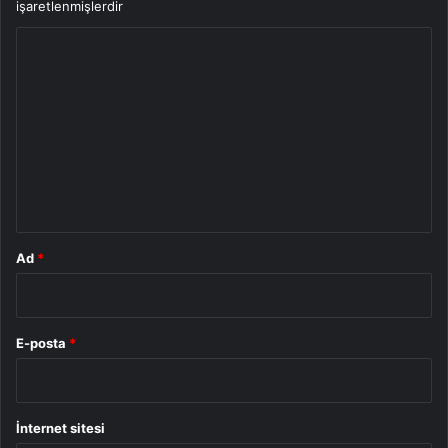
işaretlenmişlerdir
Y
o
r
u
m
*
Ad
*
E-posta
*
İnternet sitesi