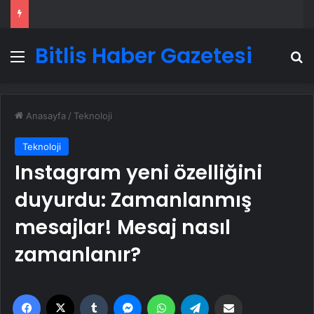
Bitlis Haber Gazetesi
Menü
A
Anasayfa
/
Teknoloji
Teknoloji
Instagram yeni özelliğini
duyurdu: Zamanlanmış
mesajlar! Mesaj nasıl
zamanlanır?
Facebook
X
Tumblr
Messenger
WhatsApp
Telegram
Email'den paylaş