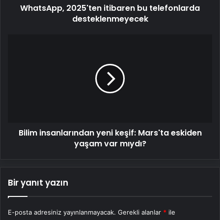
WhatsApp, 2025'ten itibaren bu telefonlarda
desteklenmeyecek
Bilim
insanlarından
yeni
keşif:
Mars'ta
eskiden
yaşam
var
mıydı?
Bilim insanlarından yeni keşif: Mars'ta eskiden
yaşam var mıydı?
Bir yanıt yazın
E-posta adresiniz yayınlanmayacak.
Gerekli alanlar
*
ile