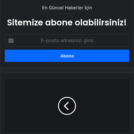
En Güncel Haberler İçin
Sitemize abone olabilirsiniz!
E-
posta
adresinizi
girin
WhatsApp,
2025'ten
itibaren
bu
telefonlarda
desteklenmeyecek