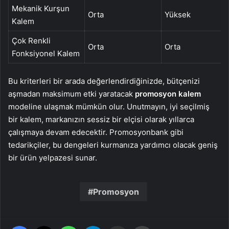
Mekanik Kurşun
Orta
Yüksek
Kalem
Çok Renkli
Orta
Orta
Fonksiyonel Kalem
Bu kriterleri bir arada değerlendirdiğinizde, bütçenizi
aşmadan maksimum etki yaratacak
promosyon kalem
modeline ulaşmak mümkün olur. Unutmayın, iyi seçilmiş
bir kalem, markanızın sessiz bir elçisi olarak yıllarca
çalışmaya devam edecektir. Promosyonbank gibi
tedarikçiler, bu dengeleri kurmanıza yardımcı olacak geniş
bir ürün yelpazesi sunar.
Promosyon
Facebook
X
WhatsApp
Telegram
Email'den paylaş
Yaz