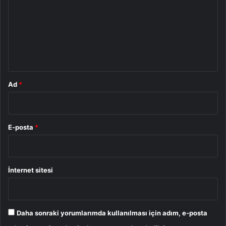
r
u
m
*
Ad
*
E-posta
*
İnternet sitesi
Daha sonraki yorumlarımda kullanılması için adım, e-posta