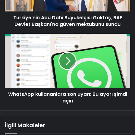
Başkanı'na
güven
Türkiye'nin Abu Dabi Büyükelçisi Göktaş, BAE
mektubunu
sundu
Devlet Başkanı'na güven mektubunu sundu
WhatsApp
kullananlara
son
uyarı:
Bu
ayarı
şimdi
açın
WhatsApp kullananlara son uyarı: Bu ayarı şimdi
açın
İlgili Makaleler