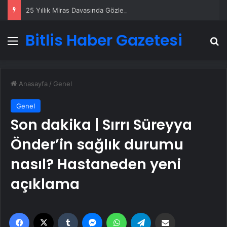
25 Yıllık Miras Davasında Gözler Temmuz Ayındaki Karar Duruşmasına Çevrildi
Bitlis Haber Gazetesi
Menü
A
Anasayfa
/
Genel
Genel
Son dakika | Sırrı Süreyya
Önder’in sağlık durumu
nasıl? Hastaneden yeni
açıklama
Facebook
X
Tumblr
Messenger
WhatsApp
Telegram
Email'den paylaş