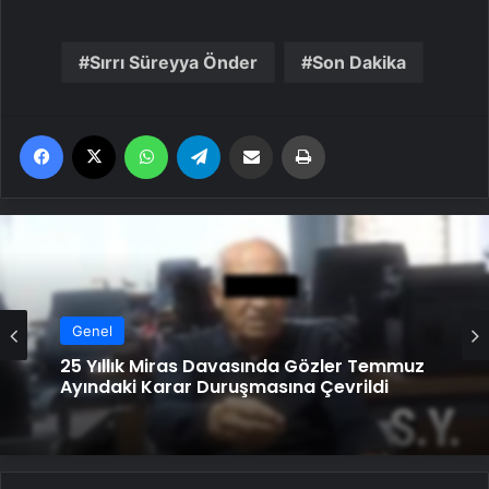
Sırrı Süreyya Önder
Son Dakika
Facebook
X
WhatsApp
Telegram
Email'den paylaş
Yaz
Genel
25 Yıllık Miras Davasında Gözler Temmuz
Ayındaki Karar Duruşmasına Çevrildi