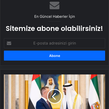
En Güncel Haberler İçin
Sitemize abone olabilirsiniz!
E-
posta
adresinizi
girin
Türkiye'nin
Abu
Dabi
Büyükelçisi
Göktaş,
BAE
Devlet