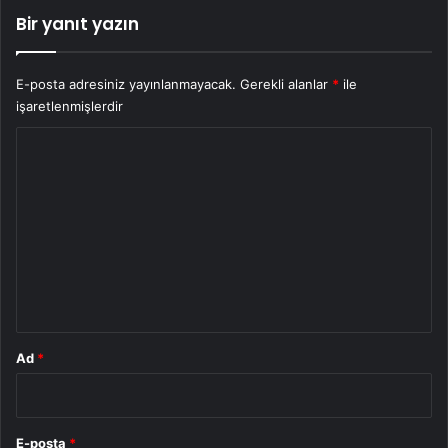
Bir yanıt yazın
E-posta adresiniz yayınlanmayacak.
Gerekli alanlar
*
ile
işaretlenmişlerdir
Y
o
r
u
m
*
Ad
*
E-posta
*