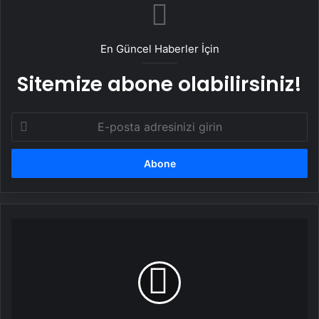
En Güncel Haberler İçin
Sitemize abone olabilirsiniz!
E-
posta
adresinizi
girin
Güneydoğu’nun
sağlık
üssü:
“Diyarbakır”!
22
hastanede
günde