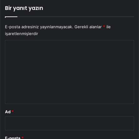
Bir yanıt yazın
E-posta adresiniz yayınlanmayacak.
Gerekli alanlar
*
ile
işaretlenmişlerdir
Y
o
r
u
m
*
Ad
*
E-posta
*