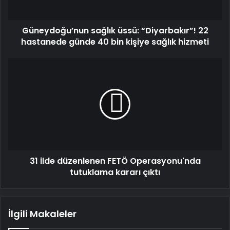
40
bin
Güneydoğu’nun sağlık üssü: “Diyarbakır”! 22
kişiye
sağlık
hastanede günde 40 bin kişiye sağlık hizmeti
hizmeti
31
ilde
düzenlenen
FETÖ
Operasyonu'nda
tutuklama
kararı
çıktı
31 ilde düzenlenen FETÖ Operasyonu'nda
tutuklama kararı çıktı
İlgili Makaleler