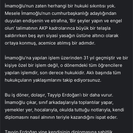
İmamoğlu‘nun zaten herhangi bir hukuki sıkıntısı yok.
Mesele İmamoğlu‘nun cumhurbaşkanlığı adaylığından
duyulan endişenin ve etrafına, ‘Bir şeyler yapın ve engel
olun’ talimatının AKP kadrolarınca büyük bir telaşla
saldırırken beş ayrı siyasi yasağın üstüne altıncı olarak
ortaya konmuş, acemice atılmış bir adımdır.
İmamoğlu’na yapılan işlem üzerinden 31 yıl geçmiştir ve bir
kişiye özel bir işlem değil, o dönemdeki tüm öğrencilere
yapılan işlemdir, son derece hukukidir. Aklı başında tüm
hukukçuların yaklaşımlarını takip ediyorsunuz.
Bu iş döner, dolaşır, Tayyip Erdoğan’ı bir daha vurur.
İmamoğlu çıkar, sınıf arkadaşlarıyla toplantılar yapar,
yemekler yer, hocalarıyla, okulda tuttuğu notlarıyla, kendi
diplomasını nasıl alnının teriyle kazandığını ispat eder.
Tayyip Erdoğan yine kendisinin diplomasına şahitlik