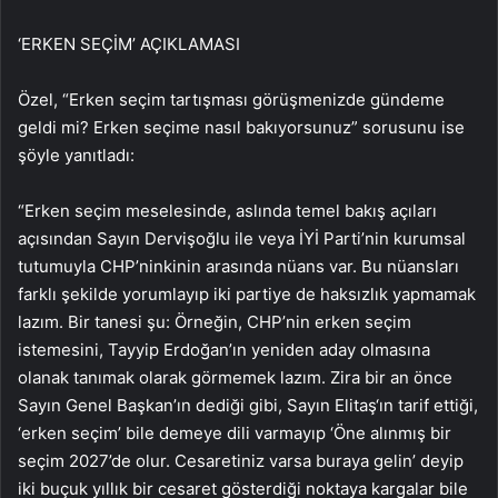
‘ERKEN SEÇİM’ AÇIKLAMASI
Özel, “Erken seçim tartışması görüşmenizde gündeme
geldi mi? Erken seçime nasıl bakıyorsunuz” sorusunu ise
şöyle yanıtladı:
“Erken seçim meselesinde, aslında temel bakış açıları
açısından Sayın Dervişoğlu ile veya İYİ Parti’nin kurumsal
tutumuyla CHP’ninkinin arasında nüans var. Bu nüansları
farklı şekilde yorumlayıp iki partiye de haksızlık yapmamak
lazım. Bir tanesi şu: Örneğin, CHP’nin erken seçim
istemesini, Tayyip Erdoğan’ın yeniden aday olmasına
olanak tanımak olarak görmemek lazım. Zira bir an önce
Sayın Genel Başkan’ın dediği gibi, Sayın Elitaş‘ın tarif ettiği,
‘erken seçim’ bile demeye dili varmayıp ‘Öne alınmış bir
seçim 2027’de olur. Cesaretiniz varsa buraya gelin’ deyip
iki buçuk yıllık bir cesaret gösterdiği noktaya kargalar bile