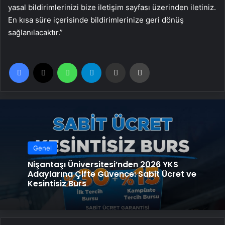
yasal bildirimlerinizi bize iletişim sayfası üzerinden iletiniz.
En kısa süre içerisinde bildirimlerinize geri dönüş
sağlanılacaktır.”
Facebook
X
WhatsApp
Telegram
Email'den paylaş
Yaz
Genel
Nişantaşı Üniversitesi’nden 2026 YKS
Adaylarına Çifte Güvence: Sabit Ücret ve
Kesintisiz Burs