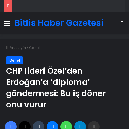
Bitlis Haber Gazetesi
Menü
A
Anasayfa
/
Genel
Genel
CHP lideri Özel’den
Erdoğan’a ‘diploma’
göndermesi: Bu iş döner
onu vurur
Facebook
X
Tumblr
Messenger
WhatsApp
Telegram
Email'den paylaş