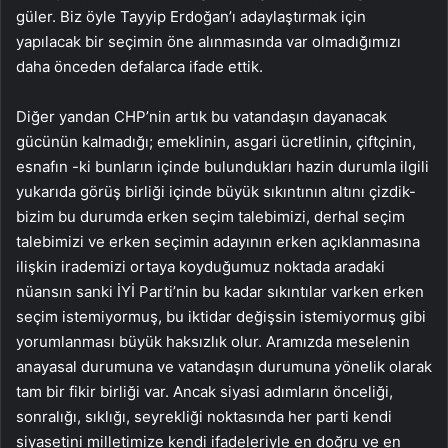
güler. Biz öyle Tayyip Erdoğan’ı adaylaştırmak için
yapılacak bir seçimin öne alınmasında var olmadığımızı
daha önceden defalarca ifade ettik.
Diğer yandan CHP’nin artık bu vatandaşın dayanacak
gücünün kalmadığı; emeklinin, asgari ücretlinin, çiftçinin,
esnafın -ki bunların içinde bulundukları hazin durumla ilgili
yukarıda görüş birliği içinde büyük sıkıntının altını çizdik-
bizim bu durumda erken seçim talebimizi, derhal seçim
talebimizi ve erken seçimin adayının erken açıklanmasına
ilişkin irademizi ortaya koyduğumuz noktada aradaki
nüansın sanki İYİ Parti’nin bu kadar sıkıntılar varken erken
seçim istemiyormuş, bu iktidar değişsin istemiyormuş gibi
yorumlanması büyük haksızlık olur. Aramızda meselenin
anayasal durumuna ve vatandaşın durumuna yönelik olarak
tam bir fikir birliği var. Ancak siyasi adımların önceliği,
sonralığı, sıklığı, seyrekliği noktasında her parti kendi
siyasetini milletimize kendi ifadeleriyle en doğru ve en