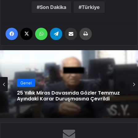
Son Dakika
Türkiye
Facebook
X
WhatsApp
Telegram
Email'den paylaş
Yaz
Genel
25 Yıllık Miras Davasında Gözler Temmuz
Ayındaki Karar Duruşmasına Çevrildi