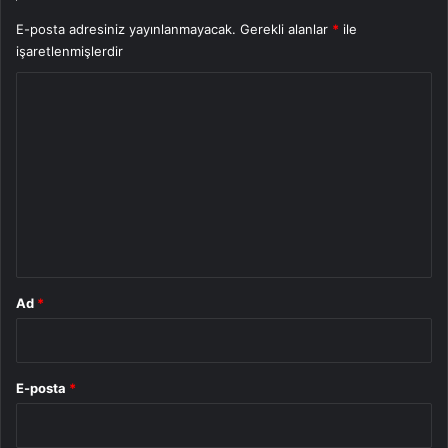
E-posta adresiniz yayınlanmayacak.
Gerekli alanlar
*
ile
işaretlenmişlerdir
Y
o
r
u
m
*
Ad
*
E-posta
*