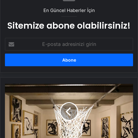
En Güncel Haberler İçin
Sitemize abone olabilirsiniz!
E-
posta
adresinizi
girin
Rahşan
Düren'in
Sergisi
Uzatıldı