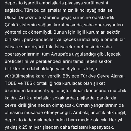
depozito işaretli ambalajlarla piyasaya sürülmesini
sağladık. Tüm bu çalışmalarımızın ikinci ayağında ise
Ulusal Depozito Sistemine geçiş sürecine odaklandık.
Çünkü sistemin sağlam kurulmasında, saha operasyonları
yöntemi çok önemliydi. Bunun için ilgili kurumlar, sektör
birlikleri, perakendeciler ve içecek üreticileriyle önemli bir
istişare süreci yürüttük. İstişareler neticesinde saha
operasyonlarının; tüm Avrupa’da uygulandığı gibi, içecek
üreticilerini ve perakendecilerini temsil eden sektör
birliklerinin dahil olduğu yapı eliyle ortaklaşa
yürütülmesine karar verdik. Böylece Türkiye Çevre Ajansı,
TOBB ve TESK ortaklığında kurulacak olan şirket
üzerinden kurumsal yapı oluşturulması konusunda mutabık
kaldık. Artık ambalajlar sokaklarda, plajlarda, parklarda
çevre kirliliğine neden olmayacak. Orman yangınlarının da
olmasına müsaade etmeyeceğiz. Ambalajlar artık atık değil,
depozito iade makinelerindeki ham madde olacak. Her yıl
yaklaşık 25 milyar şişeden daha fazlasını kapsayacak.