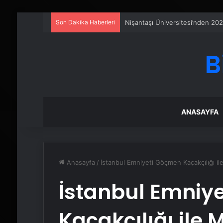
Son Dakika Haberleri
Nişantaşı Üniversitesi’nden 202
B
ANASAYFA
Anasayfa
/
İstanbul Emniyeti Göçmen Kaçakçılığı i
İstanbul Emniy
Kaçakçılığı ile