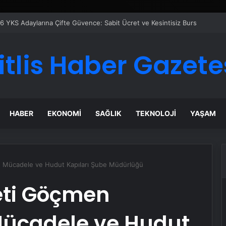
6 YKS Adaylarına Çifte Güvence: Sabit Ücret ve Kesintisiz Burs
itlis Haber Gazete
HABER
EKONOMI
SAĞLIK
TEKNOLOJI
YAŞAM
le Mücadele ve Hudut Kapıları Şube Müdürlüğü
eti Göçmen
 Mücadele ve Hudut