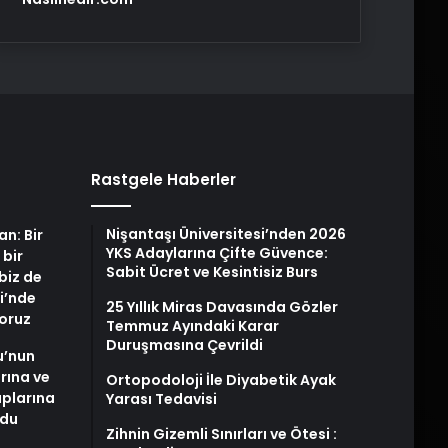
Rastgele Haberler
Nişantaşı Üniversitesi’nden 2026
an: Bir
YKS Adaylarına Çifte Güvence:
 bir
Sabit Ücret ve Kesintisiz Burs
biz de
i’nde
25 Yıllık Miras Davasında Gözler
yoruz
Temmuz Ayındaki Karar
Duruşmasına Çevrildi
u’nun
arına ve
Ortopodoloji İle Diyabetik Ayak
plarına
Yarası Tedavisi
ldu
Zihnin Gizemli Sınırları ve Ötesi :