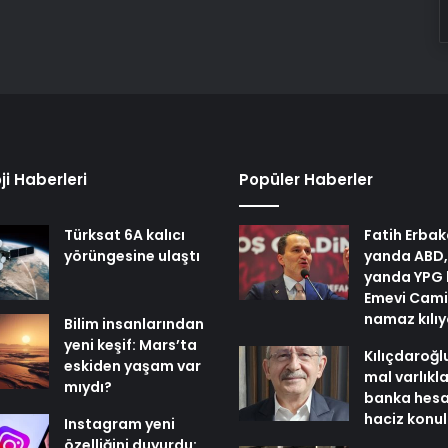
ji Haberleri
Popüler Haberler
Türksat 6A kalıcı
Fatih Erbak
yörüngesine ulaştı
yanda ABD,
yanda YPG 
Emevi Cami
namaz kılı
Bilim insanlarından
yeni keşif: Mars’ta
Kılıçdaroğl
eskiden yaşam var
mal varlıkl
mıydı?
banka hesa
haciz konu
Instagram yeni
özelliğini duyurdu: