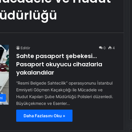
Müdürlüğü
Editör
0
4
Sahte pasaport şebekesi…
Pasaport okuyucu cihazlarla
yakalandılar
“Resmi Belgede Sahtecilik” operasyonunu İstanbul
Emniyeti Göçmen Kaçakçılığı ile Mücadele ve
Hudut Kapıları Şube Müdürlüğü Polisleri düzenledi.
mi
Büyükçekmece ve Esenler…
Daha Fazlasını Oku »