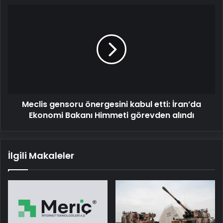
Meclis
gensoru
önergesini
kabul
etti:
İran’da
Ekonomi
Bakanı
Himmeti
Meclis gensoru önergesini kabul etti: İran’da
görevden
alındı
Ekonomi Bakanı Himmeti görevden alındı
İlgili Makaleler