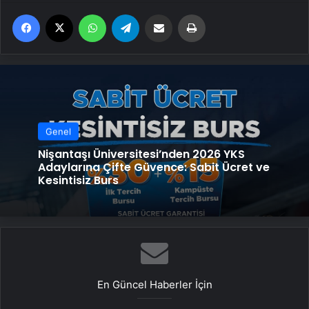
Facebook
X
WhatsApp
Telegram
Email'den paylaş
Yaz
Genel
Nişantaşı Üniversitesi’nden 2026 YKS
Adaylarına Çifte Güvence: Sabit Ücret ve
Kesintisiz Burs
En Güncel Haberler İçin