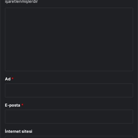
işaretlenmişlerdir
Y
o
r
u
m
*
Ad
*
E-posta
*
İnternet sitesi