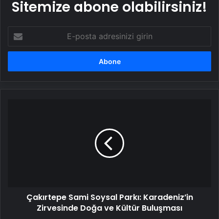
Sitemize abone olabilirsiniz!
E-
posta
adresinizi
girin
Çakırtepe
Sami
Soysal
Parkı:
Karadeniz’in
Zirvesinde
Doğa
ve
Kültür
Çakırtepe Sami Soysal Parkı: Karadeniz’in
Buluşması
Zirvesinde Doğa ve Kültür Buluşması