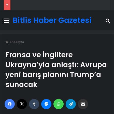
Bitlis Haber Gazetesi
Menü
A
Anasayfa
Fransa ve İngiltere
Ukrayna’yla anlaştı: Avrupa
yeni barış planını Trump’a
sunacak
Facebook
X
Tumblr
Messenger
WhatsApp
Telegram
Email'den paylaş