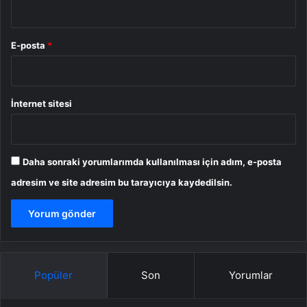
E-posta
*
İnternet sitesi
Daha sonraki yorumlarımda kullanılması için adım, e-posta
adresim ve site adresim bu tarayıcıya kaydedilsin.
Popüler
Son
Yorumlar