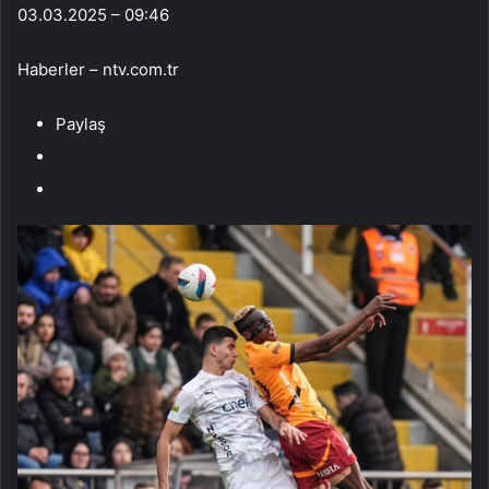
03.03.2025 – 09:46
Haberler – ntv.com.tr
Paylaş