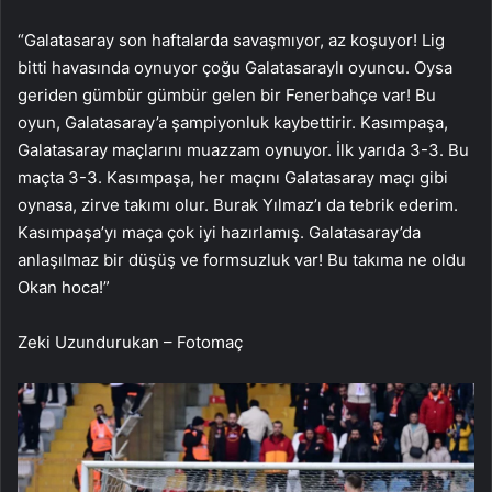
“Galatasaray son haftalarda savaşmıyor, az koşuyor! Lig
bitti havasında oynuyor çoğu Galatasaraylı oyuncu. Oysa
geriden gümbür gümbür gelen bir Fenerbahçe var! Bu
oyun, Galatasaray’a şampiyonluk kaybettirir. Kasımpaşa,
Galatasaray maçlarını muazzam oynuyor. İlk yarıda 3-3. Bu
maçta 3-3. Kasımpaşa, her maçını Galatasaray maçı gibi
oynasa, zirve takımı olur. Burak Yılmaz’ı da tebrik ederim.
Kasımpaşa’yı maça çok iyi hazırlamış. Galatasaray’da
anlaşılmaz bir düşüş ve formsuzluk var! Bu takıma ne oldu
Okan hoca!”
Zeki Uzundurukan – Fotomaç