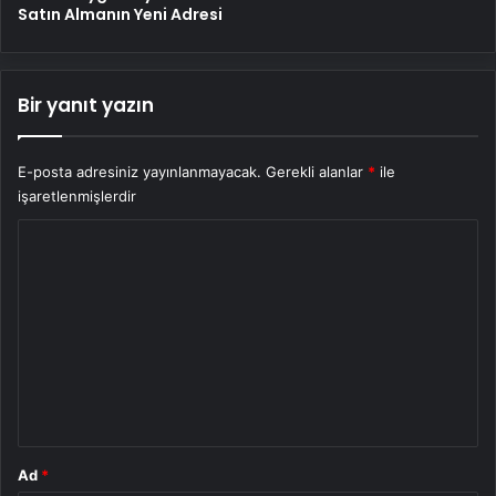
Satın Almanın Yeni Adresi
Bir yanıt yazın
E-posta adresiniz yayınlanmayacak.
Gerekli alanlar
*
ile
işaretlenmişlerdir
Y
o
r
u
m
*
Ad
*