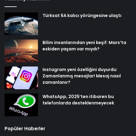
Türksat 6A kalıcı yörüngesine ulaştı
Bilim insanlarından yeni keşif: Mars’ta
eskiden yaşam var mıydı?
Instagram yeni özelliğini duyurdu:
Zamanlanmış mesajlar! Mesaj nasıl
zamanlanır?
WhatsApp, 2025’ten itibaren bu
telefonlarda desteklenmeyecek
Popüler Haberler