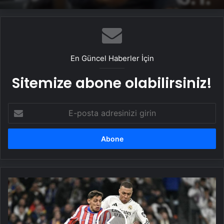
En Güncel Haberler İçin
Sitemize abone olabilirsiniz!
E-
posta
adresinizi
girin
UEFA
Şampiyonlar
Ligi'nde
"Madrid"
derbisi: