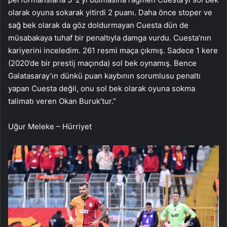
olarak oyuna sokarak yitirdi 2 puanı. Daha önce stoper ve
sağ bek olarak da göz doldurmayan Cuesta dün de
müsabakaya tuhaf bir penaltıyla damga vurdu. Cuesta’nın
kariyerini inceledim. 261 resmi maça çıkmış. Sadece 1 kere
(2020’de bir prestij maçında) sol bek oynamış. Bence
Galatasaray’ın dünkü puan kaybının sorumlusu penaltı
yapan Cuesta değil, onu sol bek olarak oyuna sokma
talimatı veren Okan Buruk’tur.”
Uğur Meleke – Hürriyet