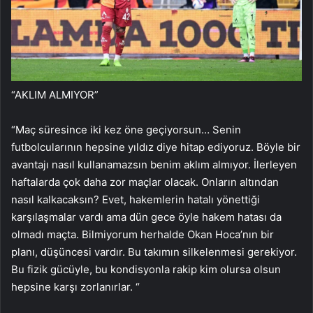
“AKLIM ALMIYOR”
“Maç süresince iki kez öne geçiyorsun… Senin
futbolcularının hepsine yıldız diye hitap ediyoruz. Böyle bir
avantajı nasıl kullanamazsın benim aklım almıyor. İlerleyen
haftalarda çok daha zor maçlar olacak. Onların altından
nasıl kalkacaksın? Evet, hakemlerin hatalı yönettiği
karşılaşmalar vardı ama dün gece öyle hakem hatası da
olmadı maçta. Bilmiyorum herhalde Okan Hoca’nın bir
planı, düşüncesi vardır. Bu takımın silkelenmesi gerekiyor.
Bu fizik gücüyle, bu kondisyonla rakip kim olursa olsun
hepsine karşı zorlanırlar. “