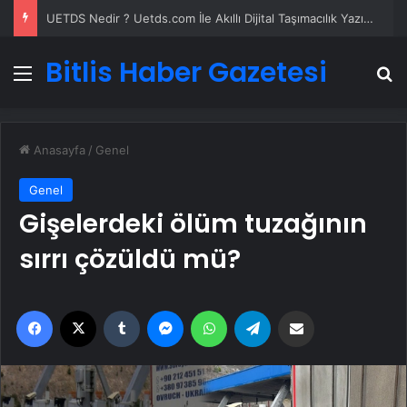
UETDS Nedir ? Uetds.com İle Akıllı Dijital Taşımacılık Yazılımı
Bitlis Haber Gazetesi
Menü
A
Anasayfa
/
Genel
Genel
Gişelerdeki ölüm tuzağının
sırrı çözüldü mü?
Facebook
X
Tumblr
Messenger
WhatsApp
Telegram
Email'den paylaş