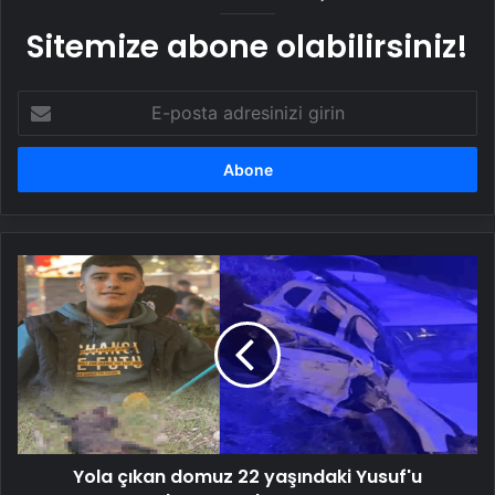
Sitemize abone olabilirsiniz!
E-
posta
adresinizi
girin
Yola
çıkan
domuz
22
yaşındaki
Yusuf'u
hayattan
koparttı
Yola çıkan domuz 22 yaşındaki Yusuf'u