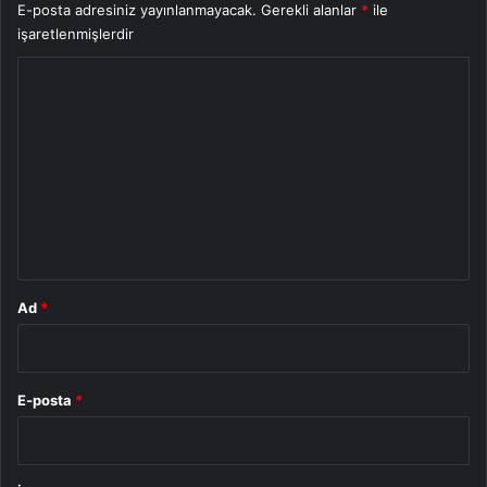
E-posta adresiniz yayınlanmayacak.
Gerekli alanlar
*
ile
işaretlenmişlerdir
Y
o
r
u
m
*
Ad
*
E-posta
*