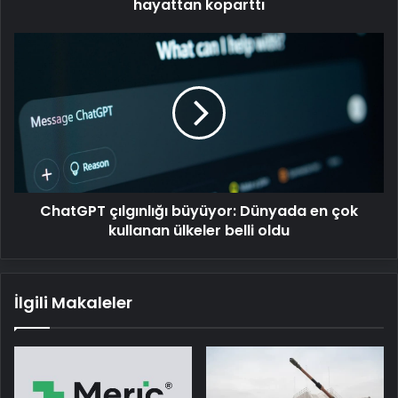
hayattan koparttı
ChatGPT
çılgınlığı
büyüyor:
Dünyada
en
çok
kullanan
ülkeler
belli
ChatGPT çılgınlığı büyüyor: Dünyada en çok
oldu
kullanan ülkeler belli oldu
İlgili Makaleler