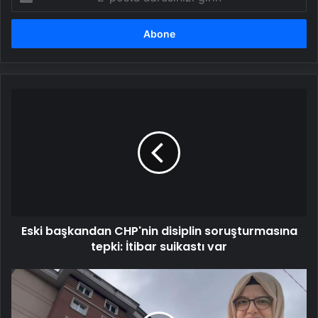
posta
adresinizi
girin
Eski
başkandan
CHP'nin
disiplin
soruşturmasına
tepki:
İtibar
suikastı
var
Eski başkandan CHP'nin disiplin soruşturmasına
tepki: İtibar suikastı var
Esenyurt'ta
kanlı
tartışma: