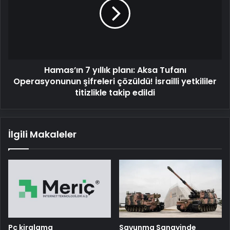
planı:
Aksa
Tufanı
Operasyonunun
şifreleri
çözüldü!
Hamas’ın 7 yıllık planı: Aksa Tufanı
İsrailli
yetkililer
Operasyonunun şifreleri çözüldü! İsrailli yetkililer
titizlikle
titizlikle takip edildi
takip
edildi
İlgili Makaleler
Pc kiralama
Savunma Sanayinde