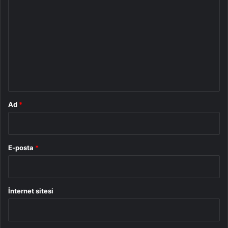
o
r
u
m
*
Ad
*
E-posta
*
İnternet sitesi