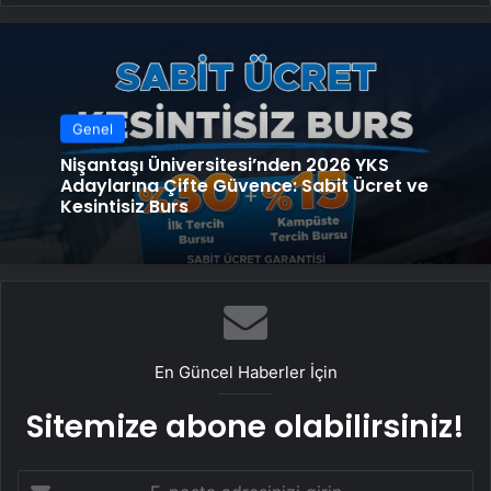
Genel
Nişantaşı Üniversitesi’nden 2026 YKS
Adaylarına Çifte Güvence: Sabit Ücret ve
Kesintisiz Burs
En Güncel Haberler İçin
Sitemize abone olabilirsiniz!
E-