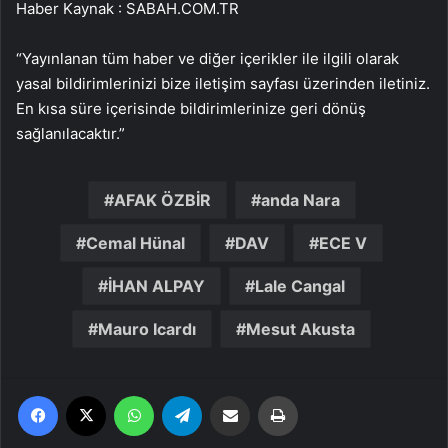
Haber Kaynak : SABAH.COM.TR
“Yayınlanan tüm haber ve diğer içerikler ile ilgili olarak
yasal bildirimlerinizi bize iletişim sayfası üzerinden iletiniz.
En kısa süre içerisinde bildirimlerinize geri dönüş
sağlanılacaktır.”
AFAK ÖZBİR
anda Nara
Cemal Hünal
DAV
ECE V
İHAN ALPAY
Lale Cangal
Mauro Icardı
Mesut Akusta
Facebook
X
WhatsApp
Telegram
Email'den paylaş
Yaz