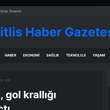
Yarası Tedavisi
itlis Haber Gazete
HABER
EKONOMI
SAĞLIK
TEKNOLOJI
YAŞAM
rkı açtı
 gol krallığı
çtı