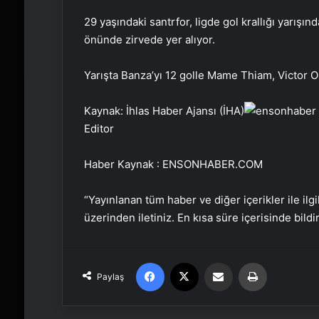
29 yaşındaki santrfor, ligde gol krallığı yarışı
önünde zirvede yer alıyor.
Yarışta Banza’yı 12 golle Mame Thiam, Victor 
Kaynak: İhlas Haber Ajansı (İHA)
Editor
Haber Kaynak : ENSONHABER.COM
“Yayınlanan tüm haber ve diğer içerikler ile ilgil
üzerinden iletiniz. En kısa süre içerisinde bildi
Facebook
X
Email'den paylaş
Yaz
Paylaş