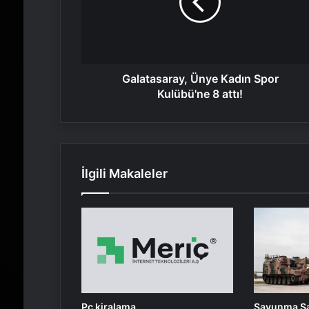
Kulübü'ne
8
attı!
Galatasaray, Ünye Kadın Spor
Kulübü'ne 8 attı!
İlgili Makaleler
Pc kiralama
Savunma Sa