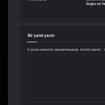
Doğru ve Te
Bir yanıt yazın
E-posta adresiniz yayınlanmayacak.
Gerekli alanlar
*
i
Y
o
r
u
m
*