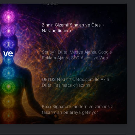
Tedavisi
Zihnin Gizemli Sınırları ve Ötesi :
Nasılnedir.com
ı ve
Serjoy : Dijital Medya Ajansı, Google
Reklam Ajansı, SEO Ajansı ve Web
Tasarım Ajansı
UETDS Nedir ? Uetds.com İle Akıllı
Dijital Taşımacılık Yazılımı
Roxx Signature modern ve zamansız
tasarımları bir araya getiriyor
Otel Tipi Makyaj Aynası