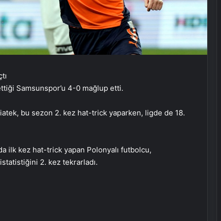
ettiği Samsunspor’u 4-0 mağlup etti.
atek, bu sezon 2. kez hat-trick yaparken, ligde de 18.
a ilk kez hat-trick yapan Polonyalı futbolcu,
UETDS Nedir ? Uetds.com İle Akıllı
tatistiğini 2. kez tekrarladı.
Dijital Taşımacılık Yazılımı
Roxx Signature modern ve zamansız
tasarımları bir araya getiriyor