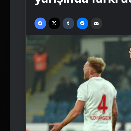
Facebook
X
Tumblr
Messenger
Email'den paylaş