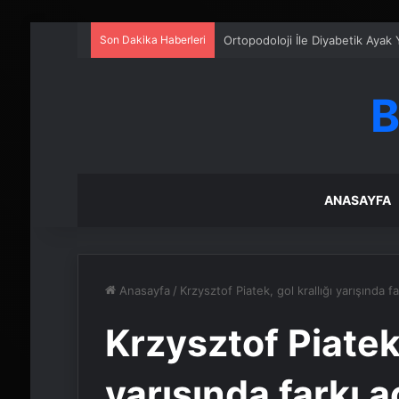
Son Dakika Haberleri
Ortopodoloji İle Diyabetik Ayak 
B
ANASAYFA
Anasayfa
/
Krzysztof Piatek, gol krallığı yarışında fa
Krzysztof Piatek,
yarışında farkı a