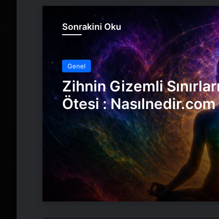
Sonrakini Oku
Genel
Zihnin Gizemli Sınırlar
Ötesi : Nasılnedir.com