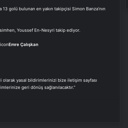
nda 13 golü bulunan en yakın takipçisi Simon Banza’nın
Otel Tipi Makyaj Aynası
Osimhen, Youssef En-Nesyri takip ediyor.
Ankara ev temizlik fiyatları
Emre Çalışkan
Promosyon kalem
Nişantaşı Üniversitesi’nden 2026 YKS
Adaylarına Çifte Güvence: Sabit Ücret
i olarak yasal bildirimlerinizi bize iletişim sayfası
ve Kesintisiz Burs
rimlerinize geri dönüş sağlanılacaktır.”
25 Yıllık Miras Davasında Gözler
Temmuz Ayındaki Karar Duruşmasına
Çevrildi
Ortopodoloji İle Diyabetik Ayak Yarası