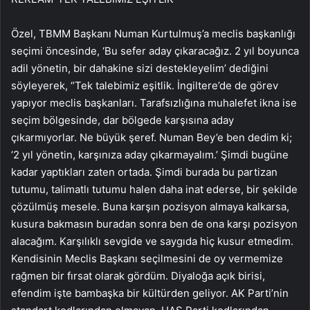
Özel, TBMM Başkanı Numan Kurtulmuş’a meclis başkanlığı
seçimi öncesinde, ‘Bu sefer aday çıkaracağız. 2 yıl boyunca
adil yönetin, bir dahakine sizi destekleyelim’ dediğini
söyleyerek, “Tek talebimiz eşitlik. İngiltere’de de görev
yapıyor meclis başkanları. Tarafsızlığına muhalefet ikna ise
seçim bölgesinde, dar bölgede karşısına aday
çıkarmıyorlar. Ne büyük şeref. Numan Bey’e ben dedim ki;
‘2 yıl yönetin, karşınıza aday çıkarmayalım.’ Şimdi bugüne
kadar yaptıkları zaten ortada. Şimdi burada bu partizan
tutumu, talimatlı tutumu halen daha inat ederse, bir şekilde
çözülmüş mesele. Buna karşın pozisyon almaya kalkarsa,
kusura bakmasın buradan sonra ben de ona karşı pozisyon
alacağım. Karşılıklı sevgide ve saygıda hiç kusur etmedim.
Kendisinin Meclis Başkanı seçilmesini de oy vermemize
rağmen bir fırsat olarak gördüm. Diyaloğa açık birisi,
efendim işte bambaşka bir kültürden geliyor. AK Parti’nin