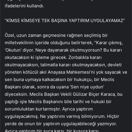
ifadelerini kullandı.
“KİMSE KİMSEYE TEK BAŞINA YAPTIRIM UYGULAYAMAZ”
Özel, uzun zaman geçmesine rağmen seçilmiş bir
milletvekilinin içeride olduğunu belirterek, “Karar çıkmış,
‘Okutun’ diyor. Neye dayanarak okutmuyorsun? Bu kararı
okutacaksın ki işleme girecek. Zorbalıkla kararı
okutmayacaksın, talimatla kararı okutmayacaksın, devleti
yöneten kötücül akıl Anayasa Mahkemesi’ni yok sayacak ve
sen buna uymaya kalkacaksın bir hukukçu, bir Meclis
Başkanı olarak, sonra da uyana ‘Sen niye uydun’
diyeceksin. Meclis Başkan Vekili Gülizar Biçer Karaca, bu
yaptığı işle Meclis Başkanını bile tarihi ve hukuki bir
sorumluluktan kurtarmıştır. Ayrıca yaptırım
uygulayacakmış. Ne yaptırımı varmış bilmiyorum. Hiçbir
yerde de onun bir yaptırım uygulayabileceği yazmıyor.
Ayrıca yaptırım bir suça karşı, bir kusura karşı