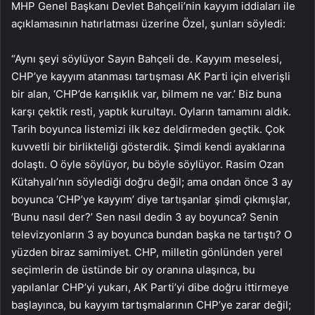
MHP Genel Başkanı Devlet Bahçeli’nin kayyım iddiaları ile
açıklamasının hatırlatması üzerine Özel, şunları söyledi:
“Aynı şeyi söylüyor Sayın Bahçeli de. Kayyım meselesi,
CHP’ye kayyım atanması tartışması AK Parti için elverişli
bir alan, ‘CHP’de karışıklık var, bilmem ne var.’ Biz buna
karşı çektik resti, yaptık kurultayı. Oyların tamamını aldık.
Tarih boyunca listemizi ilk kez deldirmeden geçtik. Çok
kuvvetli bir birlikteliği gösterdik. Şimdi kendi ayaklarına
dolaştı. O öyle söylüyor, bu böyle söylüyor. Rasim Ozan
Kütahyalı’nın söylediği doğru değil; ama ondan önce 3 ay
boyunca ‘CHP’ye kayyım’ diye tartışanlar şimdi çıkmışlar,
‘Bunu nasıl der?’ Sen nasıl dedin 3 ay boyunca? Senin
televizyonların 3 ay boyunca bundan başka ne tartıştı? O
yüzden biraz samimiyet. CHP, milletin gönlünden yerel
seçimlerin de üstünde bir oy oranına ulaşınca, bu
yapılanlar CHP’yi yukarı, AK Parti’yi dibe doğru ittirmeye
başlayınca, bu kayyım tartışmalarının CHP’ye zarar değil;