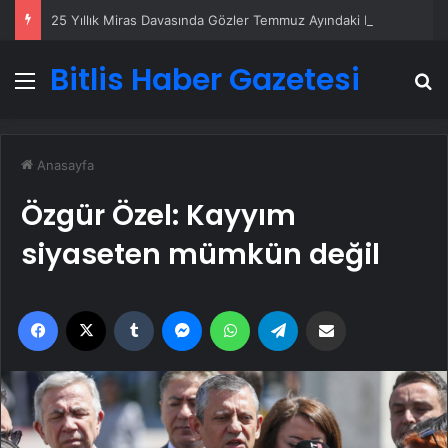
25 Yıllık Miras Davasında Gözler Temmuz Ayındaki Karar Duruşmasına Çevrildi
Bitlis Haber Gazetesi
Menü
A
Anasayfa
Özgür Özel: Kayyım
siyaseten mümkün değil
Facebook
X
Tumblr
Messenger
WhatsApp
Telegram
Email'den paylaş