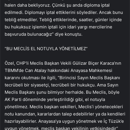
halen daha bekliyoruz. Çünkü şu anda diploma iptal
edilmedi. Diplomayı iptal ettiklerini söylediler. Ancak bunu
tebliğ etmediler. Tebliğ ettiklerinde, saatler, günler içinde
bu hukuksuz işlemin iptali için idari yargı mercilerine
başvuruda bulunacağız” diye konuştu.
“BU MECLİS EL NOTUYLA YÖNETİLMEZ”
Özel, CHP’li Meclis Başkan Vekili Gülizar Biçer Karaca’nın
TBMM’de Can Atalay hakkındaki Anayasa Mahkemesi
kararını okutması ile ilgili, “Birincisi Sayın Meclis Başkanı
tecrübeli bir siyasetçi, tecrübeli bir hukukçu. Ama Sayın
Meclis Başkanı şunu bilmiyor herhalde. Bu Meclis, böyle
AK Parti döneminde yerleştirildiği gibi, el notuyla
yönetilmez. Meclis başkan vekilleri, Meclis’i yönetecekleri
notu kanundan, kararlardan talep edebilirler ya da kendileri
hazırlayabilirler. Anayasa’ya uygun yönetmek ve İç Tüzük’e
uygun yönetmek, meclis başkan vekilinin yetkisindedir”