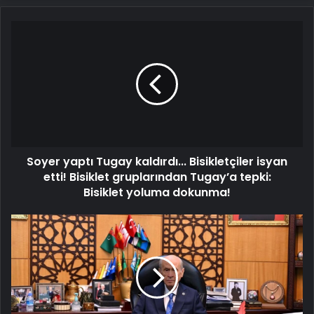
Soyer
yaptı
Tugay
kaldırdı... Bisikletçiler
isyan
etti!
Bisiklet
gruplarından
Tugay’a
Soyer yaptı Tugay kaldırdı... Bisikletçiler isyan
tepki:
Bisiklet yoluma
etti! Bisiklet gruplarından Tugay’a tepki:
dokunma!
Bisiklet yoluma dokunma!
MHP
lideri
Bahçeli'den
CHP
ve
Sırrı
Süreyya