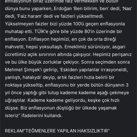
enflasyonun biraz üzerinde faiz vermekken ve bütün
dünya bunu yaparken, Erdoğan ‘Ben bilirim, ben’ dedi, ‘Nas’
dedi, ‘Faiz haram’ dedi ve faizleri yükseltmedi.
Yükselmeyen faizler bizi yüzde 100’ü geçen enflasyonla
muhatap etti. TÜİK’e göre bile yüzde 80’in üzerinde bir
enflasyon. Enflasyon hepimizi, en çok da orta direği
mahvetti, hepsi yoksullaştı. Emeklimiz sürünüyor, asgari
ücretlimiz açlık sınırının altında çalışıyor. Hepimiz perişanız
ve bu ülke büyük zorluklar çekiyor. Sonra seçimden sonra
Mehmet Şimşek’i getirip, ‘Eskiden yapılanlar irrasyoneldi,
yanlıştı, hatalıydı’ deyip, artık faizleri hızla belirli bir
noktaya yükseltip, enflasyonu bir yerde bütün dünyanın 3
yıl önce yaptığı gibi tutup kademe kademe aşağı çekmeye
uğraştılar. Kademe kademe geliyordu, keşke çok hızlı
düşse. Biz enflasyonun düştüğü bir ülkede yaşamak
isteriz” ifadelerini kullandı.
REKLAM
“TEĞMENLERE YAPILAN HAKSIZLIKTIR”