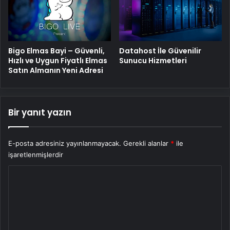
Bigo Elmas Bayi – Güvenli,
Datahost İle Güvenilir
Hızlı ve Uygun Fiyatlı Elmas
Sunucu Hizmetleri
Satın Almanın Yeni Adresi
Bir yanıt yazın
E-posta adresiniz yayınlanmayacak.
Gerekli alanlar
*
ile
işaretlenmişlerdir
Y
o
r
u