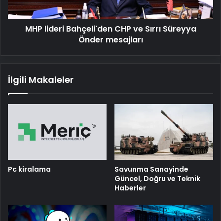
Önder
mesajları
MHP lideri Bahçeli'den CHP ve Sırrı Süreyya
Önder mesajları
İlgili Makaleler
Pc kiralama
Savunma Sanayinde
Güncel, Doğru ve Teknik
Haberler