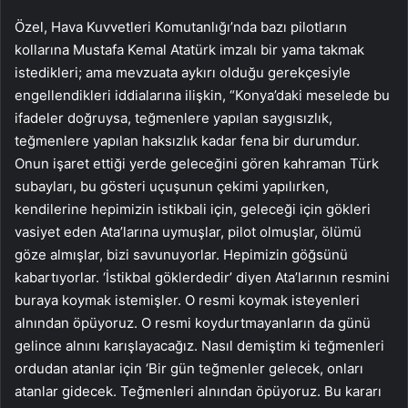
Özel, Hava Kuvvetleri Komutanlığı’nda bazı pilotların
kollarına Mustafa Kemal Atatürk imzalı bir yama takmak
istedikleri; ama mevzuata aykırı olduğu gerekçesiyle
engellendikleri iddialarına ilişkin, “Konya’daki meselede bu
ifadeler doğruysa, teğmenlere yapılan saygısızlık,
teğmenlere yapılan haksızlık kadar fena bir durumdur.
Onun işaret ettiği yerde geleceğini gören kahraman Türk
subayları, bu gösteri uçuşunun çekimi yapılırken,
kendilerine hepimizin istikbali için, geleceği için gökleri
vasiyet eden Ata’larına uymuşlar, pilot olmuşlar, ölümü
göze almışlar, bizi savunuyorlar. Hepimizin göğsünü
kabartıyorlar. ‘İstikbal göklerdedir’ diyen Ata’larının resmini
buraya koymak istemişler. O resmi koymak isteyenleri
alnından öpüyoruz. O resmi koydurtmayanların da günü
gelince alnını karışlayacağız. Nasıl demiştim ki teğmenleri
ordudan atanlar için ‘Bir gün teğmenler gelecek, onları
atanlar gidecek. Teğmenleri alnından öpüyoruz. Bu kararı