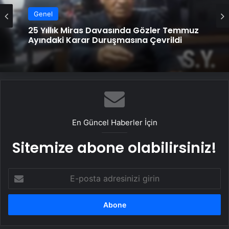
Genel
Genel
25 Yıllık Miras Davasında Gözler Temmuz
Ortopodoloji İle Diyabetik Ayak Yarası
Ayındaki Karar Duruşmasına Çevrildi
Tedavisi
En Güncel Haberler İçin
Sitemize abone olabilirsiniz!
E-
posta
adresinizi
girin