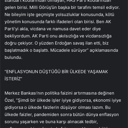
standart kodlarından olmayan, HAS Parti kodlarından
gelen birisi. Milli Görüş’ün başka bir tarafını temsil ediyor.
Ne bileyim işte geçmişte yolsuzluklar konusunda, kötü
yönetim konusunda farklı ifadeleri olan birisi. Ben AK
Parti’yi akla, vicdana ve namusa davet eder diye
bekliyordum. AK Parti onu akılsızlığa ve vicdansızlığa
doğru çekiyor. O yüzden Erdoğan savaş ilan etti, biz
başlatmadık o başlattı. Mücadele sürüyor” açıklamasında
bulundu.
“ENFLASYONUN DÜŞTÜĞÜ BİR ÜLKEDE YAŞAMAK
İSTERİZ”
Merkez Bankası’nın politika faizini artırmasına değinen
Özel, “Şimdi bir ülkede işler iyiye gidiyorsa, ekonomi iyiye
gidiyorsa o ülkede faizlerin düşüyor olması lazım. Bu
ülkede faizler, pandemiden sonra bütün dünya enflasyon
sorunu yaşarken ve buna karşı alınacak tedbir,