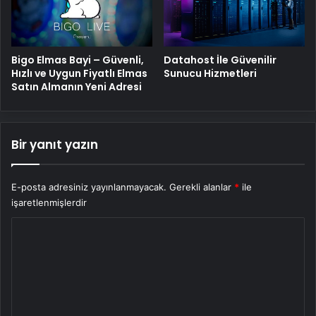
Bigo Elmas Bayi – Güvenli,
Datahost İle Güvenilir
Hızlı ve Uygun Fiyatlı Elmas
Sunucu Hizmetleri
Satın Almanın Yeni Adresi
Bir yanıt yazın
E-posta adresiniz yayınlanmayacak.
Gerekli alanlar
*
ile
işaretlenmişlerdir
Y
o
r
u
m