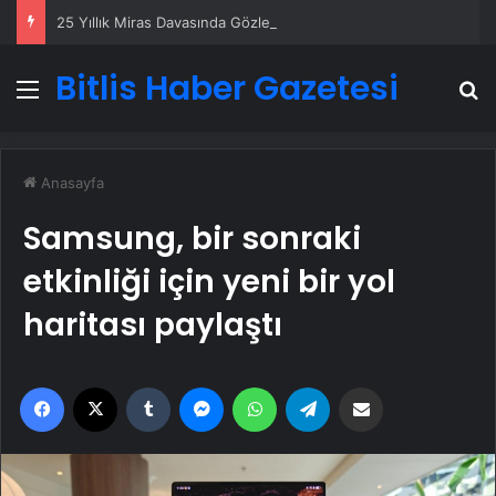
25 Yıllık Miras Davasında Gözler Temmuz Ayındaki Karar Duruşmasına Çevrildi
Bitlis Haber Gazetesi
Menü
A
Anasayfa
Samsung, bir sonraki
etkinliği için yeni bir yol
haritası paylaştı
Facebook
X
Tumblr
Messenger
WhatsApp
Telegram
Email'den paylaş