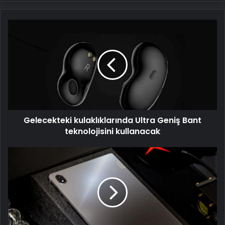
Gelecekteki
kulaklıklarında
Ultra
Geniş
Bant
teknolojisini
kullanacak
Gelecekteki kulaklıklarında Ultra Geniş Bant
teknolojisini kullanacak
Lenovo
Legion
Tab
büyük
ilgi
görüyor
ve