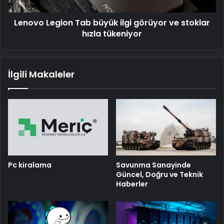
stoklar
hızla
Lenovo Legion Tab büyük ilgi görüyor ve stoklar
tükeniyor
hızla tükeniyor
İlgili Makaleler
Pc kiralama
Savunma Sanayinde
Güncel, Doğru ve Teknik
Haberler