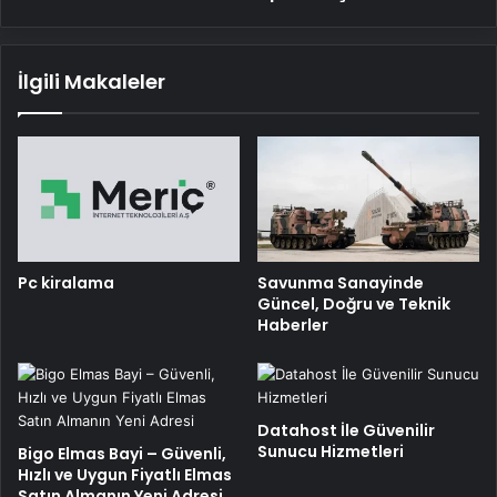
oldukça
tuhaf...
İlgili Makaleler
Pc kiralama
Savunma Sanayinde
Güncel, Doğru ve Teknik
Haberler
Datahost İle Güvenilir
Sunucu Hizmetleri
Bigo Elmas Bayi – Güvenli,
Hızlı ve Uygun Fiyatlı Elmas
Satın Almanın Yeni Adresi