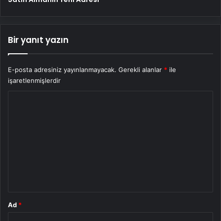
Bir yanıt yazın
E-posta adresiniz yayınlanmayacak.
Gerekli alanlar
*
ile
işaretlenmişlerdir
Y
o
r
u
m
*
Ad
*