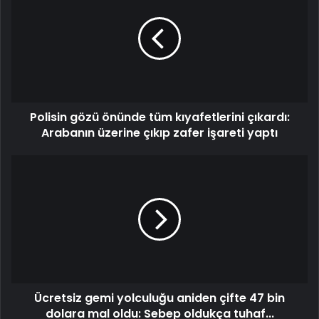
önünde
tüm
kıyafetlerini
çıkardı:
Arabanın
üzerine
çıkıp
Polisin gözü önünde tüm kıyafetlerini çıkardı:
zafer
işareti
Arabanın üzerine çıkıp zafer işareti yaptı
yaptı
Ücretsiz
gemi
yolculuğu
aniden
çifte
47
bin
dolara
mal
Ücretsiz gemi yolculuğu aniden çifte 47 bin
oldu:
Sebep
dolara mal oldu: Sebep oldukça tuhaf...