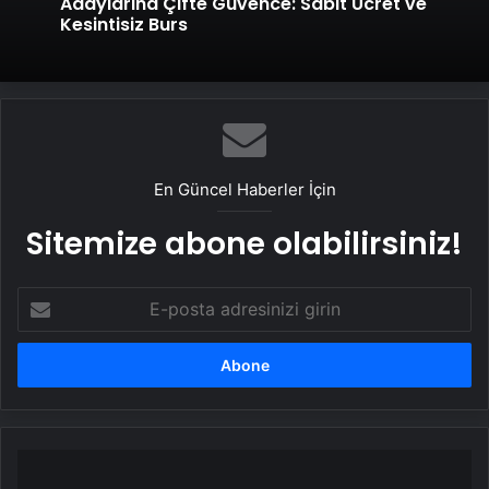
Adaylarına Çifte Güvence: Sabit Ücret ve
Kesintisiz Burs
En Güncel Haberler İçin
Sitemize abone olabilirsiniz!
E-
posta
adresinizi
girin
Polisin
gözü