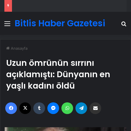
Bitlis Haber Gazetesi
Menü
A
Anasayfa
Uzun ömrünün sırrını
açıklamıştı: Dünyanın en
yaşlı kadını öldü
Facebook
X
Tumblr
Messenger
WhatsApp
Telegram
Email'den paylaş