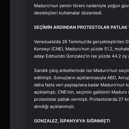
Maduro’nun yemin töreni nedeniyle yoğun güvenl
destekçileri kutlamalar düzenledi.
SEÇİMİN ARDINDAN PROTESTOLAR PATLAK 
Venezuela’da 28 Temmuz’da gerçekleştirilen D
Konseyi (CNE), Maduro’nun yüzde 51.2, muhale
adayı Edmundo Gonzalez’in ise yüzde 44.2 oy 
Sandık çıkış anketlerinde ise Maduro’nun seçim
edilmişti. Sonuçların açıklanmasıyla ABD, Avrupa
daha fazla veri paylaşılana kadar Maduro’nun k
açıklamıştı. CNE’nin, seçimin galibinin Madur
protestolar patlak vermişti. Protestolarda 27 ki
alındığı açıklanmıştı.
GONZALEZ, İSPANYA’YA SIĞINMIŞTI