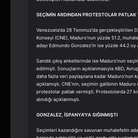
SEÇİMİN ARDINDAN PROTESTOLAR PATLAK 
Venezuela’da 28 Temmuz’da gerçekleştirilen D
Konseyi (CNE), Maduro’nun yüzde 51.2, muhale
adayı Edmundo Gonzalez’in ise yüzde 44.2 oy 
Sandık çıkış anketlerinde ise Maduro’nun seçim
edilmişti. Sonuçların açıklanmasıyla ABD, Avrupa
daha fazla veri paylaşılana kadar Maduro’nun k
açıklamıştı. CNE’nin, seçimin galibinin Madur
protestolar patlak vermişti. Protestolarda 27 ki
alındığı açıklanmıştı.
GONZALEZ, İSPANYA’YA SIĞINMIŞTI
Seçimleri kazandığını savunan muhalefetin a
belgede sahtecilik ve yetki gasbı gibi suçlamal