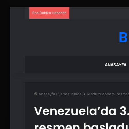
Son Dakika Haberleri
B
ANASAYFA
Anasayfa
/
Venezuela’da 3. Maduro dönemi resmen
Venezuela’da 3
resmen başladı