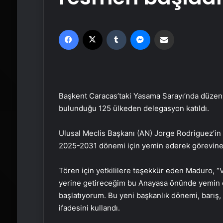
Facebook
X
Tumblr
Messenger
Email'den paylaş
Başkent Caracas’taki Yasama Sarayı’nda düzenl
bulunduğu 125 ülkeden delegasyon katıldı.
Ulusal Meclis Başkanı (AN) Jorge Rodriguez’in
2025-2031 dönemi için yemin ederek görevine
Tören için yetkililere teşekkür eden Maduro, “Ve
yerine getireceğim bu Anayasa önünde yemin e
başlatıyorum. Bu yeni başkanlık dönemi, barış, 
ifadesini kullandı.