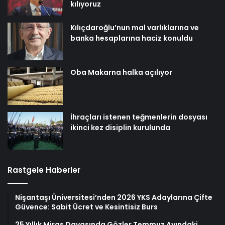
kılıyoruz
Kılıçdaroğlu’nun mal varlıklarına ve
banka hesaplarına haciz konuldu
Oba Makarna halka açılıyor
İhraçları istenen teğmenlerin dosyası
ikinci kez disiplin kurulunda
Rastgele Haberler
Nişantaşı Üniversitesi’nden 2026 YKS Adaylarına Çifte
Güvence: Sabit Ücret ve Kesintisiz Burs
25 Yıllık Miras Davasında Gözler Temmuz Ayındaki