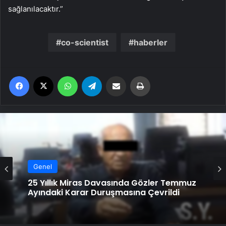
sağlanılacaktır.”
co-scientist
haberler
Facebook
X
WhatsApp
Telegram
Email'den paylaş
Yaz
Genel
25 Yıllık Miras Davasında Gözler Temmuz
Ayındaki Karar Duruşmasına Çevrildi