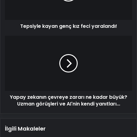
Tepsiyle kayan genç kız feci yaralandı!
Yapay
zekanın
çevreye
zararı
ne
kadar
büyük?
Uzman
görüşleri
Yapay zekanın çevreye zararı ne kadar büyük?
ve
AI'nin
Uzman görüşleri ve AI'nin kendi yanıtları...
kendi
yanıtları...
İlgili Makaleler