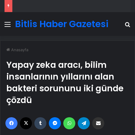
Bitlis Haber Gazetesi
Menü
A
Anasayfa
Yapay zeka aracı, bilim
insanlarının yıllarını alan
bakteri sorununu iki günde
çözdü
Facebook
X
Tumblr
Messenger
WhatsApp
Telegram
Email'den paylaş