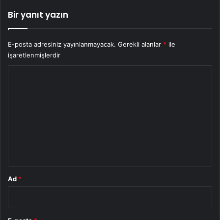
Bir yanıt yazın
E-posta adresiniz yayınlanmayacak.
Gerekli alanlar
*
ile
işaretlenmişlerdir
Y
o
r
u
m
*
Ad
*