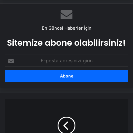
En Güncel Haberler İçin
Sitemize abone olabilirsiniz!
E-
posta
adresinizi
girin
Tepsiyle
kayan
genç
kız
feci
yaralandı!