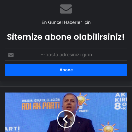
En Güncel Haberler İçin
Sitemize abone olabilirsiniz!
E-
posta
adresinizi
girin
Bakan
Yerlikaya:
Bu
kabine
dönemimizde
1425