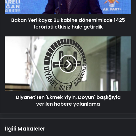
teröristi
etkisiz
hale
Bakan Yerlikaya: Bu kabine dönemimizde 1425
getirdik
teröristi etkisiz hale getirdik
Diyanet'ten
'Ekmek
Yiyin,
Doyun'
başlığıyla
verilen
habere
yalanlama
Diyanet'ten 'Ekmek Yiyin, Doyun' başlığıyla
verilen habere yalanlama
İlgili Makaleler