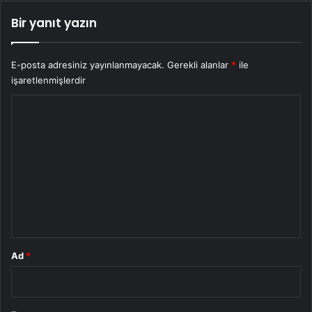
Bir yanıt yazın
E-posta adresiniz yayınlanmayacak.
Gerekli alanlar
*
ile
işaretlenmişlerdir
Y
o
r
u
m
*
Ad
*