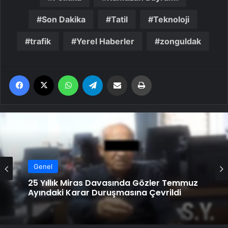
Son Dakika
Tatil
Teknoloji
trafik
Yerel Haberler
zonguldak
Facebook
X
WhatsApp
Telegram
Email'den paylaş
Yaz
Genel
25 Yıllık Miras Davasında Gözler Temmuz
Ayındaki Karar Duruşmasına Çevrildi