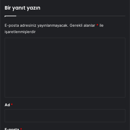
Bir yanıt yazın
E-posta adresiniz yayınlanmayacak.
Gerekli alanlar
*
ile
işaretlenmişlerdir
Y
o
r
u
m
*
Ad
*
E-posta
*