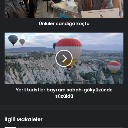
Ünlüler sandığa koştu
Yerli
turistler
bayram
sabahı
gökyüzünde
süzüldü
Yerli turistler bayram sabahı gökyüzünde
süzüldü
İlgili Makaleler