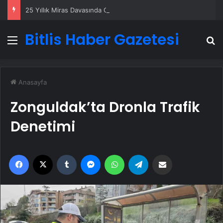
25 Yıllık Miras Davasında Gözler Temmuz Ayındaki Karar Duruşmasına Çevrildi
Bitlis Haber Gazetesi
Menü
A
Anasayfa
Zonguldak’ta Dronla Trafik
Denetimi
Facebook
X
Tumblr
Messenger
WhatsApp
Telegram
Email'den paylaş