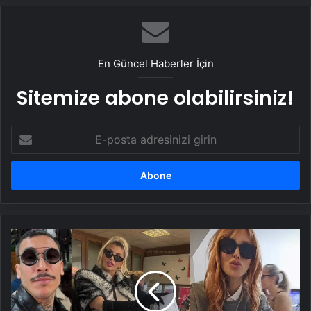
En Güncel Haberler İçin
Sitemize abone olabilirsiniz!
E-
posta
adresinizi
girin
Ünlüler
sandığa
koştu