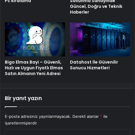
Pc kiralama
Savunma Sanayinde
Güncel, Doğru ve Teknik
Haberler
Bigo Elmas Bayi – Güvenli,
Datahost İle Güvenilir
Hızlı ve Uygun Fiyatlı Elmas
Sunucu Hizmetleri
Satın Almanın Yeni Adresi
Bir yanıt yazın
E-posta adresiniz yayınlanmayacak.
Gerekli alanlar
*
ile
işaretlenmişlerdir
Y