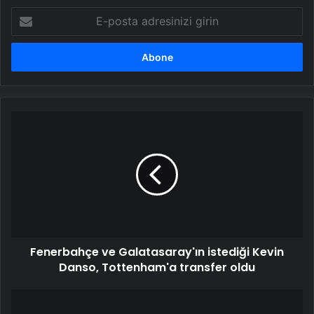
E-
posta
adresinizi
girin
Fenerbahçe
ve
Galatasaray'ın
istediği
Kevin
Danso,
Tottenham'a
transfer
oldu
Fenerbahçe ve Galatasaray'ın istediği Kevin
Danso, Tottenham'a transfer oldu
Beşiktaş,
Kırklarelispor