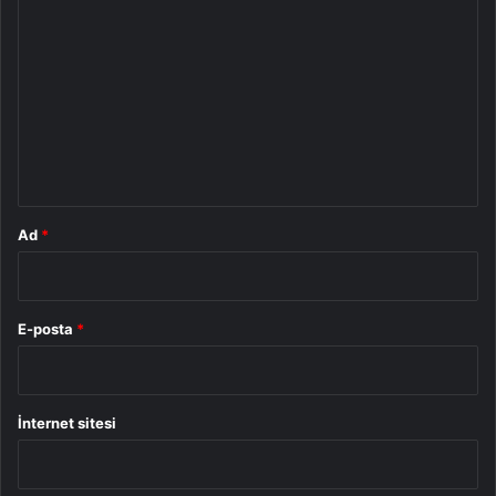
o
r
u
m
*
Ad
*
E-posta
*
İnternet sitesi