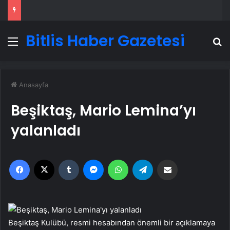
Bitlis Haber Gazetesi
Menü
A
Anasayfa
Beşiktaş, Mario Lemina’yı
yalanladı
Facebook
X
Tumblr
Messenger
WhatsApp
Telegram
Email'den paylaş
Beşiktaş Kulübü, resmi hesabından önemli bir açıklamaya