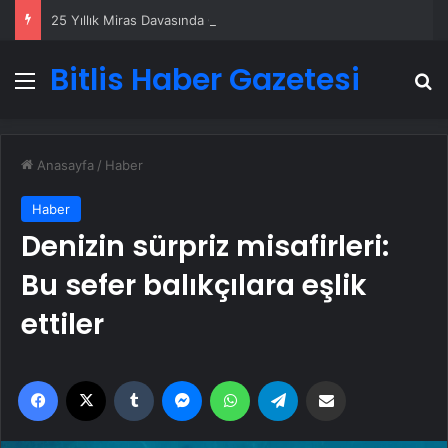
25 Yıllık Miras Davasında Gözler Temmuz Ayındaki Karar Duruşmasına Çevrildi
Bitlis Haber Gazetesi
Menü
A
Anasayfa
/
Haber
Haber
Denizin sürpriz misafirleri:
Bu sefer balıkçılara eşlik
ettiler
Facebook
X
Tumblr
Messenger
WhatsApp
Telegram
Email'den paylaş