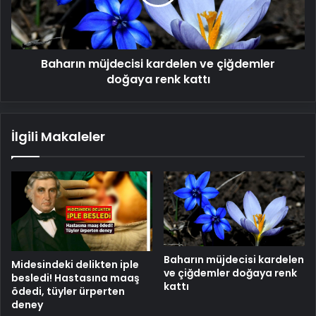
doğaya
renk
kattı
Baharın müjdecisi kardelen ve çiğdemler
doğaya renk kattı
İlgili Makaleler
Baharın müjdecisi kardelen
Midesindeki delikten iple
ve çiğdemler doğaya renk
besledi! Hastasına maaş
kattı
ödedi, tüyler ürperten
deney