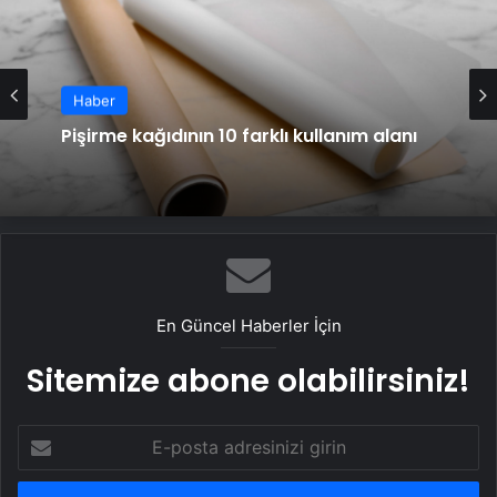
Haber
Pişirme kağıdının 10 farklı kullanım alanı
En Güncel Haberler İçin
Sitemize abone olabilirsiniz!
E-
posta
adresinizi