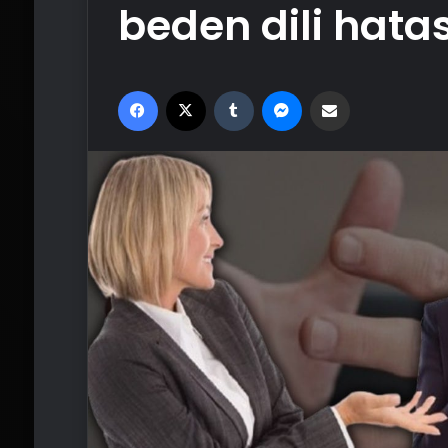
beden dili hatas
Facebook
X
Tumblr
Messenger
Email'den paylaş