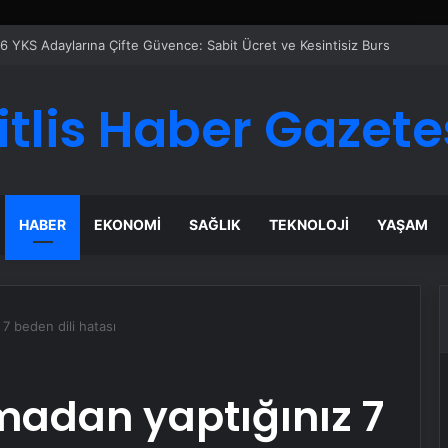
er Temmuz Ayındaki Karar Duruşmasına Çevrildi
itlis Haber Gazete
HABER
EKONOMI
SAĞLIK
TEKNOLOJI
YAŞAM
 7 beden dili hatası
lmadan yaptığınız 7