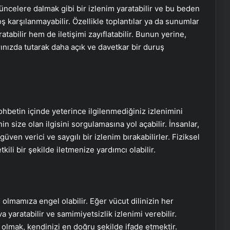
şüncelere dalmak gibi bir izlenim yaratabilir ve bu beden
ş karşılanmayabilir. Özellikle toplantılar ya da sunumlar
abilir hem de iletişimi zayıflatabilir. Bunun yerine,
rınızda tutarak daha açık ve davetkar bir duruş
betin içinde yeterince ilgilenmediğiniz izlenimini
nin size olan ilgisini sorgulamasına yol açabilir. İnsanlar,
ven verici ve saygılı bir izlenim bırakabilirler. Fiziksel
li bir şekilde iletmenize yardımcı olabilir.
 olmamıza engel olabilir. Eğer vücut dilinizin her
a yaratabilir ve samimiyetsizlik izlenimi verebilir.
t olmak, kendinizi en doğru şekilde ifade etmektir.