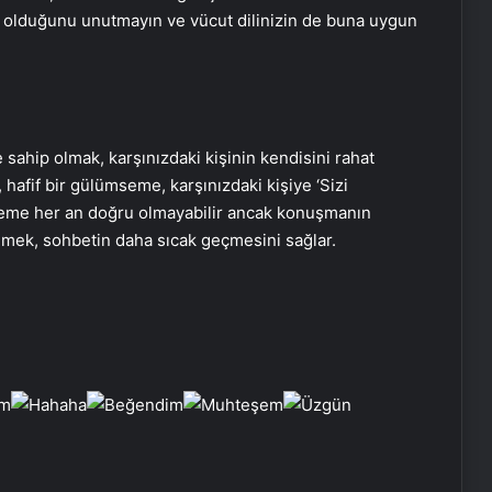
rı olduğunu unutmayın ve vücut dilinizin de buna uygun
e sahip olmak, karşınızdaki kişinin kendisini rahat
 hafif bir gülümseme, karşınızdaki kişiye ‘Sizi
mseme her an doğru olmayabilir ancak konuşmanın
mek, sohbetin daha sıcak geçmesini sağlar.
Emzirirken fazla kafein almak
bebekte kansızlık yapıyor
Spora başlamadan kalp sağlığınıza
baktırın