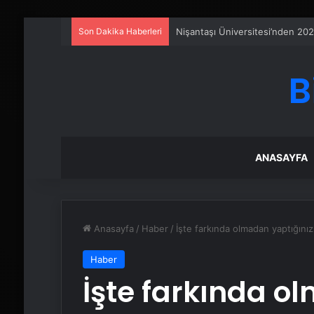
Son Dakika Haberleri
25 Yıllık Miras Davasında Gözl
B
ANASAYFA
Anasayfa
/
Haber
/
İşte farkında olmadan yaptığınız
Haber
İşte farkında o