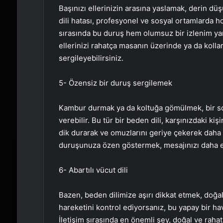
Başınızı ellerinizin arasına yaslamak, derin dü
dili hatası, profesyonel ve sosyal ortamlarda ho
sırasında bu duruş hem olumsuz bir izlenim yarat
ellerinizi rahatça masanın üzerinde ya da kolla
sergileyebilirsiniz.
5- Özensiz bir duruş sergilemek
Kambur durmak ya da koltuğa gömülmek, bir soh
verebilir. Bu tür bir beden dili, karşınızdaki kişi
dik durarak ve omuzlarını geriye çekerek daha gü
duruşunuza özen göstermek, mesajınızı daha etki
6- Abartılı vücut dili
Bazen, beden dilimize aşırı dikkat etmek, doğal
hareketini kontrol ediyorsanız, bu yapay bir hav
İletişim sırasında en önemli şey, doğal ve raha