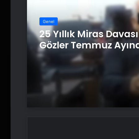
Genel
25 Yıllık Miras Davas
Gözler Temmuz Ayın
Karar Duruşmasına
Çevrildi