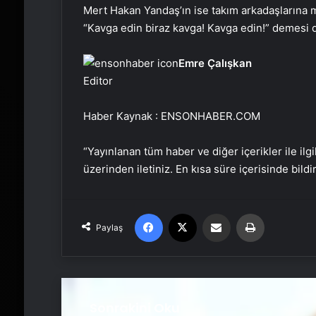
Mert Hakan Yandaş’ın ise takım arkadaşlarına 
“Kavga edin biraz kavga! Kavga edin!” demesi d
Emre Çalışkan
Editor
Haber Kaynak : ENSONHABER.COM
“Yayınlanan tüm haber ve diğer içerikler ile ilgil
üzerinden iletiniz. En kısa süre içerisinde bildi
Facebook
X
Email'den paylaş
Yaz
Paylaş
Sonrakini Oku