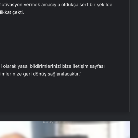
Dijital Taşımacılık Yazılımı
motivasyon vermek amacıyla oldukça sert bir şekilde
ikkat çekti.
Roxx Signature modern ve
zamansız tasarımları bir araya
getiriyor
Otel Tipi Makyaj Aynası
i olarak yasal bildirimlerinizi bize iletişim sayfası
Ankara ev temizlik fiyatları
rimlerinize geri dönüş sağlanılacaktır.”
Promosyon kalem
Nişantaşı Üniversitesi’nden 2026 YKS
Adaylarına Çifte Güvence: Sabit
Ücret ve Kesintisiz Burs