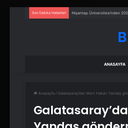
Son Dakika Haberleri
25 Yıllık Miras Davasında Gözl
B
ANASAYFA
Anasayfa
/
Galatasaray’dan Mert Hakan Yandaş gö
Galatasaray’da
Yandaş gönder