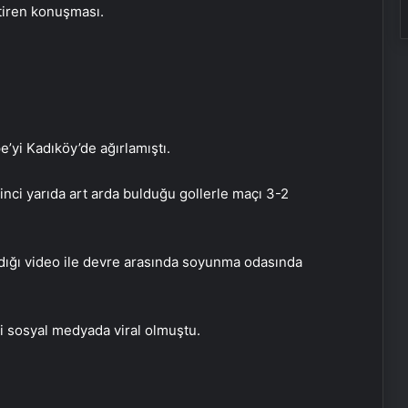
tiren konuşması.
’yi Kadıköy’de ağırlamıştı.
 ikinci yarıda art arda bulduğu gollerle maçı 3-2
ığı video ile devre arasında soyunma odasında
i sosyal medyada viral olmuştu.
UETDS Nedir ? Uetds.com İle Akıllı