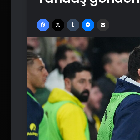
Facebook
X
Tumblr
Messenger
Email'den paylaş