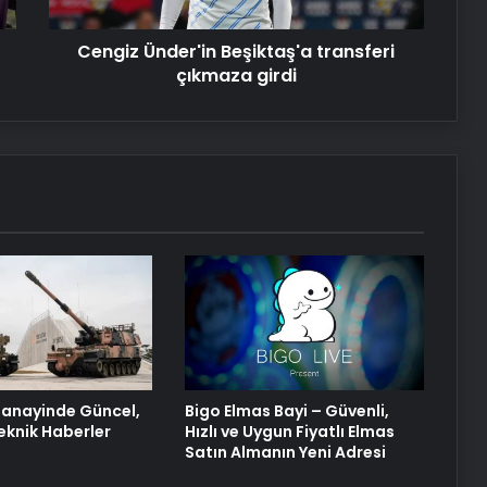
Duruşmasına Çevrildi
Cengiz Ünder'in Beşiktaş'a transferi
Ortopodoloji İle Diyabetik Ayak
çıkmaza girdi
Yarası Tedavisi
Zihnin Gizemli Sınırları ve Ötesi :
Nasılnedir.com
Serjoy : Dijital Medya Ajansı, Google
Reklam Ajansı, SEO Ajansı ve Web
Tasarım Ajansı
anayinde Güncel,
Bigo Elmas Bayi – Güvenli,
eknik Haberler
Hızlı ve Uygun Fiyatlı Elmas
Satın Almanın Yeni Adresi