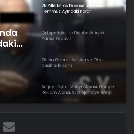
25 Yıllık Miras Davasında Gözler
Temmuz Ayındaki Karar
Duruşmasına Çevrildi
ında
Ortopodoloji İle Diyabetik Ayak
Yarası Tedavisi
daki
Zihnin Gizemli Sınırları ve Ötesi :
Nasılnedir.com
Serjoy : Dijital Medya Ajansı, Google
Reklam Ajansı, SEO Ajansı ve Web
Tasarım Ajansı
UETDS Nedir ? Uetds.com İle Akıllı
Dijital Taşımacılık Yazılımı