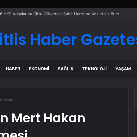
er Temmuz Ayındaki Karar Duruşmasına Çevrildi
itlis Haber Gazete
HABER
EKONOMI
SAĞLIK
TEKNOLOJI
YAŞAM
ndermesi
n Mert Hakan
mesi