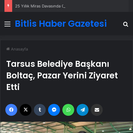
25 Yıllık Miras Davasında Gözler Temmuz Ayındaki Karar Duruşmasına Çevrildi
Bitlis Haber Gazetesi
Menü
A
Anasayfa
Tarsus Belediye Başkanı
Boltaç, Pazar Yerini Ziyaret
Etti
Facebook
X
Tumblr
Messenger
WhatsApp
Telegram
Email'den paylaş