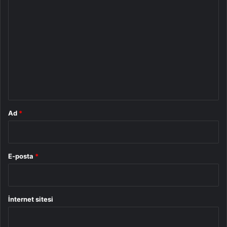
Y
o
r
u
m
*
Ad
*
E-posta
*
İnternet sitesi