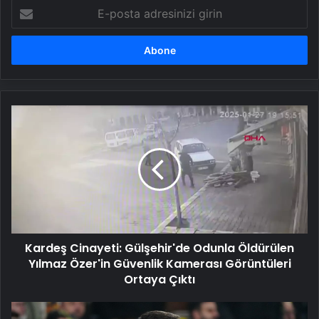
E-
posta
adresinizi
girin
Kardeş
Cinayeti:
Gülşehir'de
Odunla
Öldürülen
Yılmaz
Özer'in
Güvenlik
Kamerası
Kardeş Cinayeti: Gülşehir'de Odunla Öldürülen
Görüntüleri
Ortaya
Yılmaz Özer'in Güvenlik Kamerası Görüntüleri
Çıktı
Ortaya Çıktı
Galatasaray'dan