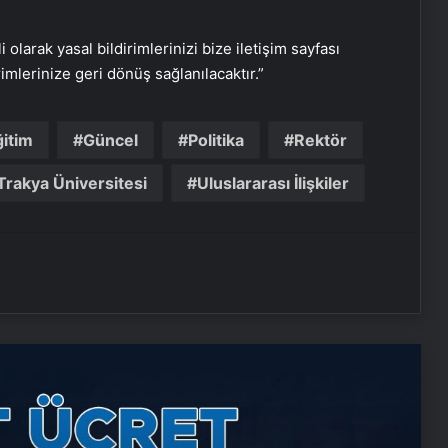
i olarak yasal bildirimlerinizi bize iletişim sayfası
rimlerinize geri dönüş sağlanılacaktır.”
ğitim
Güncel
Politika
Rektör
Nişantaşı Üniversitesi’nden 2026 YKS
Adaylarına Çifte Güvence: Sabit
Trakya Üniversitesi
Uluslararası İlişkiler
Ücret ve Kesintisiz Burs
25 Yıllık Miras Davasında Gözler
Temmuz Ayındaki Karar
Duruşmasına Çevrildi
Ortopodoloji İle Diyabetik Ayak
Yarası Tedavisi
Zihnin Gizemli Sınırları ve Ötesi :
Nasılnedir.com