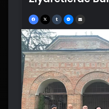
Facebook
X
Tumblr
Messenger
Email'den paylaş