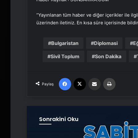
“Yayınlanan tüm haber ve diğer içerikler ile ilgil
üzerinden iletiniz. En kısa süre içerisinde bildi
Bulgaristan
Diplomasi
E
Sivil Toplum
Son Dakika
Facebook
X
Email'den paylaş
Yaz
Paylaş
Sonrakini Oku