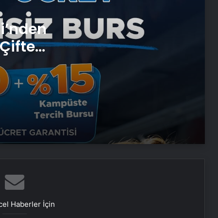
si’nden
Serjoy : Dijital Medya Ajansı, Google
Reklam Ajansı, SEO Ajansı ve Web
Çifte
Tasarım Ajansı
 ve
UETDS Nedir ? Uetds.com İle Akıllı
Dijital Taşımacılık Yazılımı
Roxx Signature modern ve
zamansız tasarımları bir araya
getiriyor
Otel Tipi Makyaj Aynası
Ankara ev temizlik fiyatları
el Haberler İçin