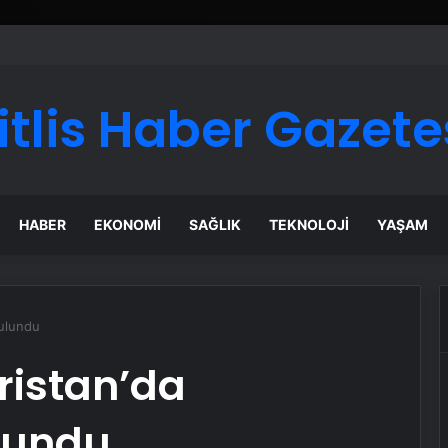
itlis Haber Gazete
HABER
EKONOMI
SAĞLIK
TEKNOLOJI
YAŞAM
Bulundu
ristan’da
ulundu