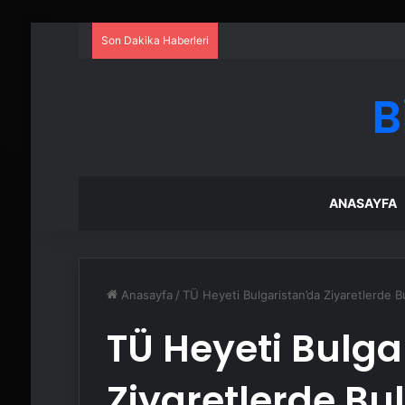
Son Dakika Haberleri
B
ANASAYFA
Anasayfa
/
TÜ Heyeti Bulgaristan’da Ziyaretlerde 
TÜ Heyeti Bulga
Ziyaretlerde B