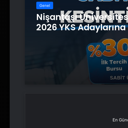
Genel
Nişantaşı Üniversite
2026 YKS Adaylarına 
Güvence: Sabit Ücret
Kesintisiz Burs
En Günc