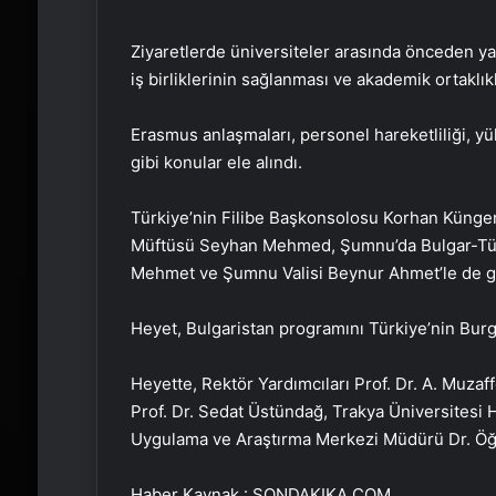
Ziyaretlerde üniversiteler arasında önceden ya
iş birliklerinin sağlanması ve akademik ortaklık
Erasmus anlaşmaları, personel hareketliliği, yü
gibi konular ele alındı.
Türkiye’nin Filibe Başkonsolosu Korhan Küngerü
Müftüsü Seyhan Mehmed, Şumnu’da Bulgar-Tür
Mehmet ve Şumnu Valisi Beynur Ahmet’le de g
Heyet, Bulgaristan programını Türkiye’nin Bur
Heyette, Rektör Yardımcıları Prof. Dr. A. Muzaf
Prof. Dr. Sedat Üstündağ, Trakya Üniversitesi H
Uygulama ve Araştırma Merkezi Müdürü Dr. Öğr.
Haber Kaynak : SONDAKIKA.COM