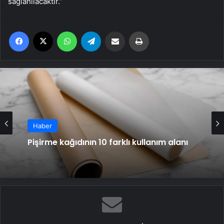
sağlanılacaktır.”
Facebook
X
WhatsApp
Telegram
Email'den paylaş
Yaz
Haber
Haber
2025 yılı düğünlerinde nostalji trendi
Pişirme kağıdının 10 farklı kullanım alanı