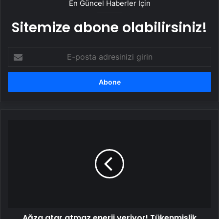
En Güncel Haberler İçin
Sitemize abone olabilirsiniz!
E-
posta
adresinizi
girin
Ağza
atar
atmaz
enerji
veriyor!
Tükenmişlik
değil
susuzluk
mahvediyor
Ağza atar atmaz enerji veriyor! Tükenmişlik