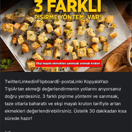
Twitter
Linkedin
Flipboard
E-posta
Linki Kopyala
Yazı
Tipi
Artan ekmeği değerlendirmenin yollarını arıyorsanız
doğru yerdesiniz. 3 farklı pişirme yöntemi ve sarımsak,
taze otlarla baharatlı ve ekşi mayalı kruton tarifiyle artan
ekmekleri değerlendirebilirsiniz. Üstelik 30 dakikadan kısa
sürede hazır!