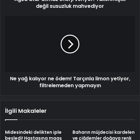
değil susuzluk mahvediyor
Ne
yağ
kalıyor
ne
ödem!
Tarçınla
limon
yetiyor,
filtrelemeden
Ne yağ kalıyor ne ödem! Tarçınla limon yetiyor,
yapmayın
filtrelemeden yapmayın
İlgili Makaleler
Midesindeki delikten iple
Baharın müjdecisi kardelen
besledi! Hastasına maaş
ve çiğdemler doğaya renk