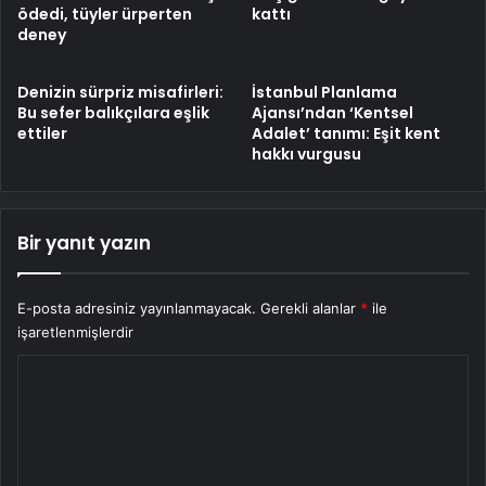
ödedi, tüyler ürperten
kattı
deney
Denizin sürpriz misafirleri:
İstanbul Planlama
Bu sefer balıkçılara eşlik
Ajansı’ndan ‘Kentsel
ettiler
Adalet’ tanımı: Eşit kent
hakkı vurgusu
Bir yanıt yazın
E-posta adresiniz yayınlanmayacak.
Gerekli alanlar
*
ile
işaretlenmişlerdir
Y
o
r
u