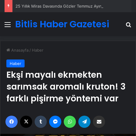
25 Yıllık Miras Davasında Gözler Temmuz Ayındaki Karar Duruşmasına Çevrildi
Bitlis Haber Gazetesi
Menü
A
Anasayfa
/
Haber
Haber
Ekşi mayalı ekmekten
sarımsak aromalı kruton! 3
farklı pişirme yöntemi var
Facebook
X
Tumblr
Messenger
WhatsApp
Telegram
Email'den paylaş