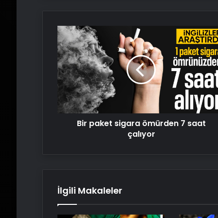
Bir
paket
sigara
ömürden
7
saat
çalıyor
Bir paket sigara ömürden 7 saat
çalıyor
İlgili Makaleler