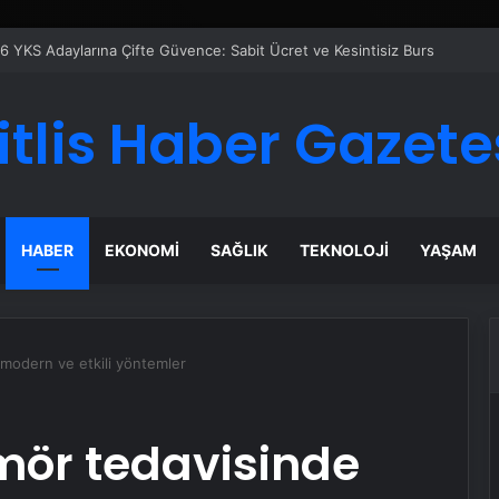
er Temmuz Ayındaki Karar Duruşmasına Çevrildi
itlis Haber Gazete
HABER
EKONOMI
SAĞLIK
TEKNOLOJI
YAŞAM
modern ve etkili yöntemler
mör tedavisinde