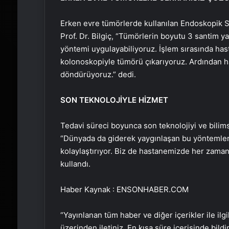
Erken evre tümörlerde kullanılan Endoskopik
Prof. Dr. Bilgiç, “Tümörlerin boyutu 3 santim y
yöntemi uygulayabiliyoruz. İşlem sırasında hast
kolonoskopiyle tümörü çıkarıyoruz. Ardından has
döndürüyoruz.” dedi.
SON TEKNOLOJİYLE HİZMET
Tedavi süreci boyunca son teknolojiyi ve bilimse
“Dünyada da giderek yaygınlaşan bu yöntemler, 
kolaylaştırıyor. Biz de hastanemizde her zaman 
kullandı.
Haber Kaynak : ENSONHABER.COM
“Yayınlanan tüm haber ve diğer içerikler ile ilgil
üzerinden iletiniz. En kısa süre içerisinde bildi