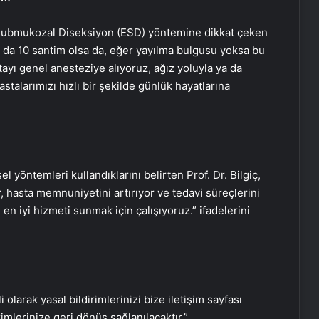
 Submukozal Diseksiyon (ESD) yöntemine dikkat çeken
a da 10 santim olsa da, eğer yayılma bulgusu yoksa bu
ayı genel anesteziye alıyoruz, ağız yoluyla ya da
talarımızı hızlı bir şekilde günlük hayatlarına
Emzirirken fazla kafein almak
bebekte kansızlık yapıyor
l yöntemleri kullandıklarını belirten Prof. Dr. Bilgiç,
hasta memnuniyetini artırıyor ve tedavi süreçlerini
Spora başlamadan kalp sağlığınıza
en iyi hizmeti sunmak için çalışıyoruz.” ifadelerini
baktırın
1.5 yıl astım tedavisi gördü, gerçek
bambaşka çıktı
i olarak yasal bildirimlerinizi bize iletişim sayfası
rimlerinize geri dönüş sağlanılacaktır.”