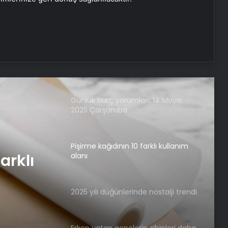
Dijital bağımlılık ruh sağlığını
olumsuz etkiliyor
Depremde ailesini koruyan Aslı AFAD
personeli oldu
Günlük burç yorumları: 14 Mayıs
2025 Çarşamba
Pişirme kağıdının 10 farklı kullanım
arklı
alanı
2025 yılı düğünlerinde nostalji trendi
Erken yatan gençlerin zihinleri daha