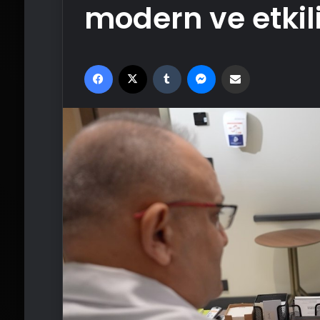
modern ve etkil
Facebook
X
Tumblr
Messenger
Email'den paylaş