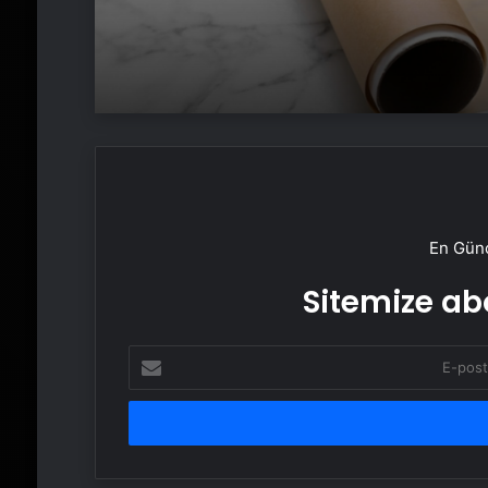
En Günc
Sitemize abo
E-
posta
adresinizi
girin