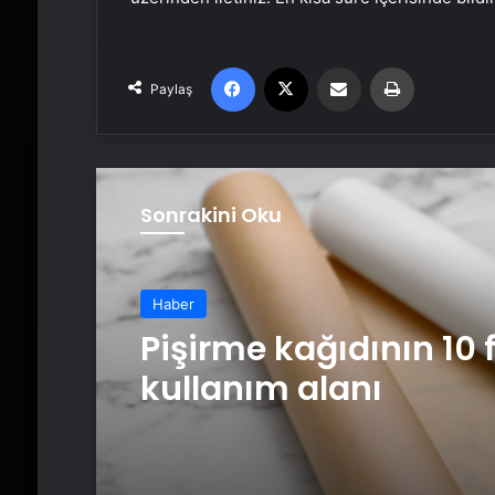
Facebook
X
Email'den paylaş
Yaz
Paylaş
Sonrakini Oku
Haber
Pişirme kağıdının 10 f
kullanım alanı