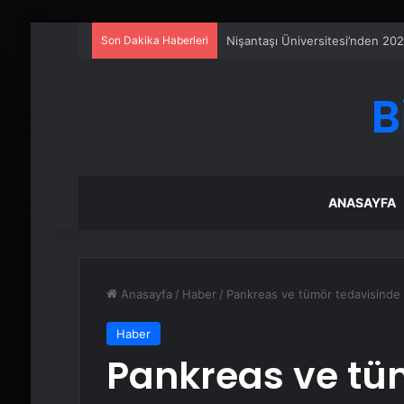
Son Dakika Haberleri
25 Yıllık Miras Davasında Gözl
B
ANASAYFA
Anasayfa
/
Haber
/
Pankreas ve tümör tedavisinde 
Haber
Pankreas ve tü