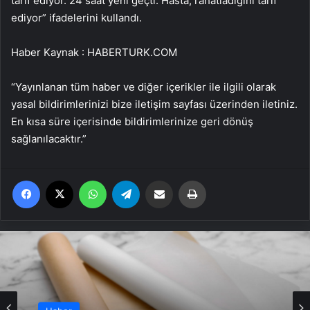
tarif ediyor. 24 saat yeni geçti. Hasta, rahatladığını tarif
ediyor” ifadelerini kullandı.
Haber Kaynak : HABERTURK.COM
“Yayınlanan tüm haber ve diğer içerikler ile ilgili olarak
yasal bildirimlerinizi bize iletişim sayfası üzerinden iletiniz.
En kısa süre içerisinde bildirimlerinize geri dönüş
sağlanılacaktır.”
Facebook
X
WhatsApp
Telegram
Email'den paylaş
Yaz