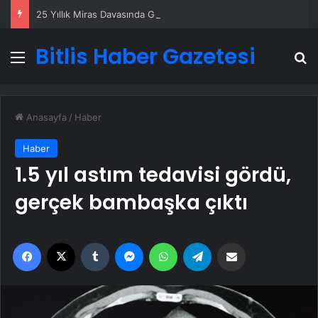
25 Yıllık Miras Davasında Gözler Temmuz Ayındaki Karar Duruşmasına Çevrildi
Bitlis Haber Gazetesi
Menü
A
Anasayfa
/
Haber
Haber
1.5 yıl astım tedavisi gördü,
gerçek bambaşka çıktı
Facebook
X
Tumblr
Messenger
WhatsApp
Telegram
Email'den paylaş