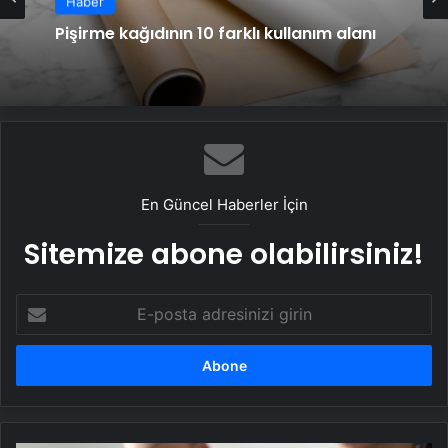
Haber
Pişirme kağıdının 10 farklı kullanım alanı
En Güncel Haberler İçin
Sitemize abone olabilirsiniz!
E-
posta
adresinizi
girin