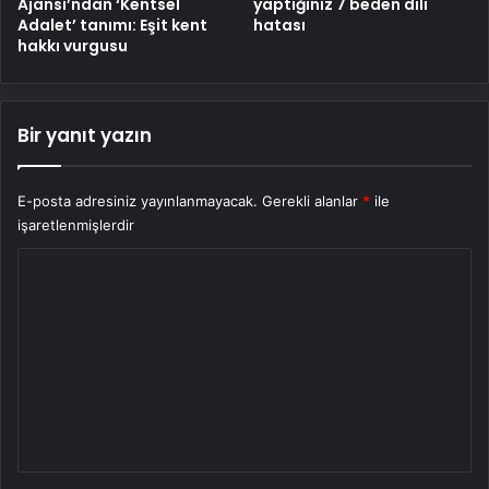
Ajansı’ndan ‘Kentsel
yaptığınız 7 beden dili
Adalet’ tanımı: Eşit kent
hatası
hakkı vurgusu
Bir yanıt yazın
E-posta adresiniz yayınlanmayacak.
Gerekli alanlar
*
ile
işaretlenmişlerdir
Y
o
r
u
m
*