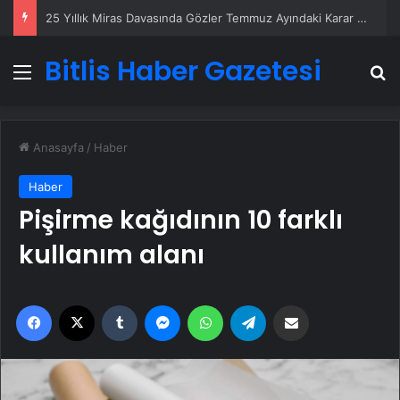
25 Yıllık Miras Davasında Gözler Temmuz Ayındaki Karar Duruşmasına Çevrildi
Bitlis Haber Gazetesi
Menü
A
Anasayfa
/
Haber
Haber
Pişirme kağıdının 10 farklı
kullanım alanı
Facebook
X
Tumblr
Messenger
WhatsApp
Telegram
Email'den paylaş