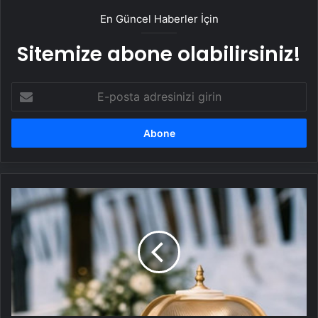
En Güncel Haberler İçin
Sitemize abone olabilirsiniz!
E-
posta
adresinizi
girin
2025
yılı
düğünlerinde
nostalji
trendi