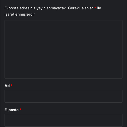
E-posta adresiniz yayınlanmayacak.
Gerekli alanlar
*
ile
işaretlenmişlerdir
Y
o
r
u
m
*
Ad
*
E-posta
*