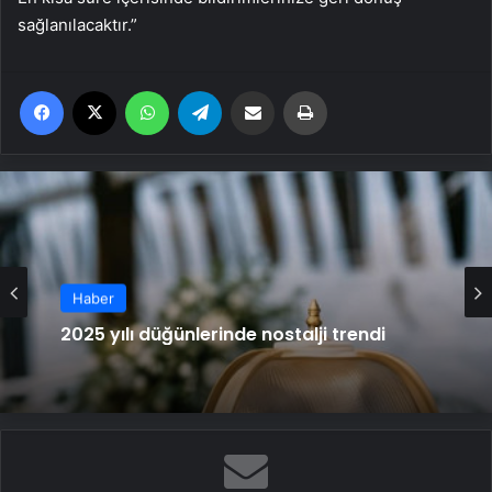
sağlanılacaktır.”
Facebook
X
WhatsApp
Telegram
Email'den paylaş
Yaz
Haber
Erken yatan gençlerin zihinleri daha iyi
çalışıyor