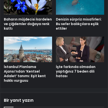
Baharın müjdecisi kardelen
Denizin sürpriz misafirleri:
ve çiğdemler doğaya renk
Bu sefer balıkçılara eşlik
kattı
ettiler
İstanbul Planlama
İşte farkında olmadan
Ajansı’ndan ‘Kentsel
yaptığınız 7 beden dili
Adalet’ tanımı: Eşit kent
hatası
hakkı vurgusu
Bir yanıt yazın